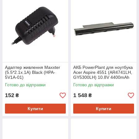
Адаптер живлення Maxxter
АКБ PowerPlant для ноутбука
(5.5*2.1x.1A) Black (HPA-
Acer Aspire 4551 (AR4741LH,
5V1A-01)
GY5300LH) 10.8V 4400mAh
(NB410132)
Готово до відправки
Готово до відправки
152
1 548
₴
₴
Купити
Купити