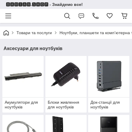
🅳🅰🅼🅸🅰🅽.🆂🅷🅾🅿 - Знайдемо все!
Товари та послуги
Ноутбуки, планшети та комп'ютерна 
Аксесуари для ноутбуків
Акумулятори для
Блоки живлення
Док-станції для
ноутбуків
для ноутбуків
ноутбуків