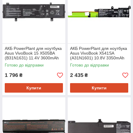
АКБ PowerPlant для ноутбука
АКБ PowerPlant для ноутбука
Asus VivoBook 15 X505BA
Asus VivoBook X541SA
(B31N1631) 11.4V 3600mAh
(A31N1601) 10.8V 3350mAh
(NB431809)
(NB431182)
Готово до відправки
Готово до відправки
1 796
2 435
₴
₴
Купити
Купити