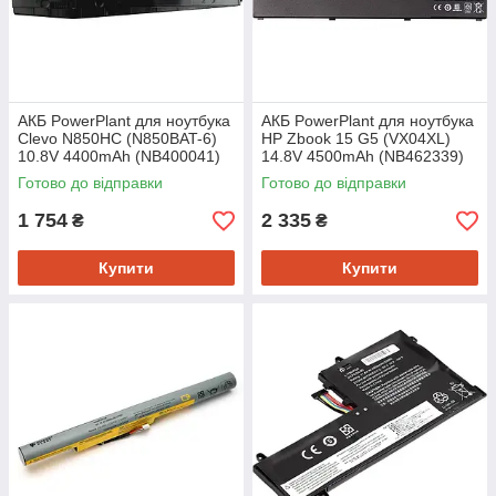
АКБ PowerPlant для ноутбука
АКБ PowerPlant для ноутбука
Clevo N850HC (N850BAT-6)
HP Zbook 15 G5 (VX04XL)
10.8V 4400mAh (NB400041)
14.8V 4500mAh (NB462339)
Готово до відправки
Готово до відправки
1 754
2 335
₴
₴
Купити
Купити