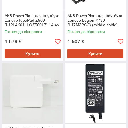
АКБ PowerPlant для ноутбука
АКБ PowerPlant для ноутбука
Lenovo IdeaPad Z500
Lenovo Legion Y730
(L12L4K01, LOZ500L7) 14.4V
(L17M3PG2) (middle cable)
2600mAh (NB00000298)
11.4V 4800mAh (NB481798)
Готово до відправки
Готово до відправки
1 679
1 507
₴
₴
Купити
Купити