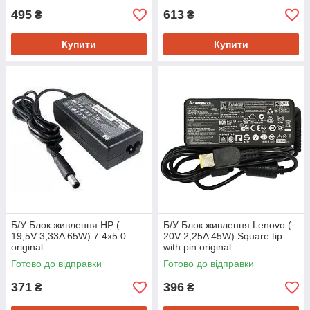
495
613
₴
₴
Купити
Купити
Б/У Блок живлення HP (
Б/У Блок живлення Lenovo (
19,5V 3,33A 65W) 7.4x5.0
20V 2,25A 45W) Square tip
original
with pin original
Готово до відправки
Готово до відправки
371
396
₴
₴