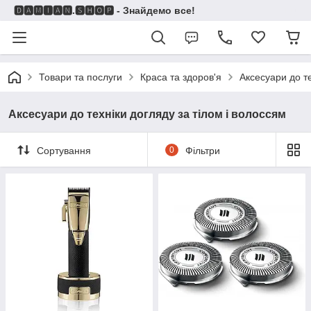
🅳🅰🅼🅸🅰🅽.🆂🅷🅾🅿 - Знайдемо все!
Товари та послуги
Краса та здоров'я
Аксесуари до те
Аксесуари до техніки догляду за тілом і волоссям
Сортування
0
Фільтри