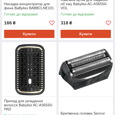
Насадка-концентратор для
об`єму Babyliss AC-AS6550-
фена BaByliss BABBCLNE101
VOL
Готово до відправки
Готово до відправки
166
318
₴
₴
Купити
Купити
Прилад для укладання
волосся Babyliss AC-AS6550-
PAD
Бритвенна головка Sencor