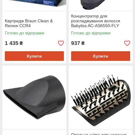
Концентратор для
Картридж Braun Clean &
розгладжування волосся
Renew CCR4
Babyliss AC-AS6550-FLY
Готово до відправки
Готово до відправки
1 435
937
₴
₴
Купити
Купити
Овальна щітка для надання