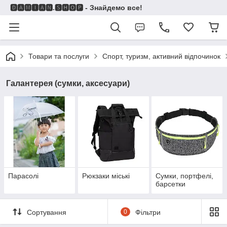
🅳🅰🅼🅸🅰🅽.🆂🅷🅾🅿 - Знайдемо все!
Товари та послуги
Спорт, туризм, активний відпочинок
Галантерея (сумки, аксесуари)
Парасолі
Рюкзаки міські
Сумки, портфелі,
барсетки
Сортування
0
Фільтри