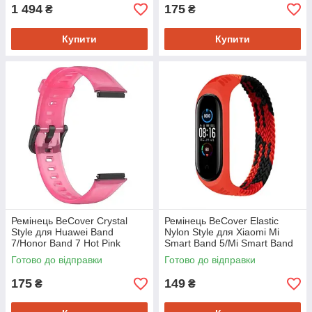
1 494
175
₴
₴
Купити
Купити
Ремінець BeCover Crystal
Ремінець BeCover Elastic
Style для Huawei Band
Nylon Style для Xiaomi Mi
7/Honor Band 7 Hot Pink
Smart Band 5/Mi Smart Band
(709432)
6 Size L Black/Red (706157)
Готово до відправки
Готово до відправки
175
149
₴
₴