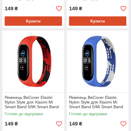
149
149
₴
₴
Купити
Купити
Ремінець BeCover Elastic
Ремінець BeCover Elastic
Nylon Style для Xiaomi Mi
Nylon Style для Xiaomi Mi
Smart Band 5/Mi Smart Band
Smart Band 5/Mi Smart Band
6 Size S Black/Red (706135)
6 Size S Blue/White (706140)
Готово до відправки
Готово до відправки
149
149
₴
₴