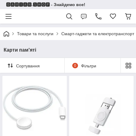
🅳🅰🅼🅸🅰🅽.🆂🅷🅾🅿 - Знайдемо все!
Товари та послуги
Смарт-гаджети та електротранспорт
Карти пам'яті
Сортування
0
Фільтри