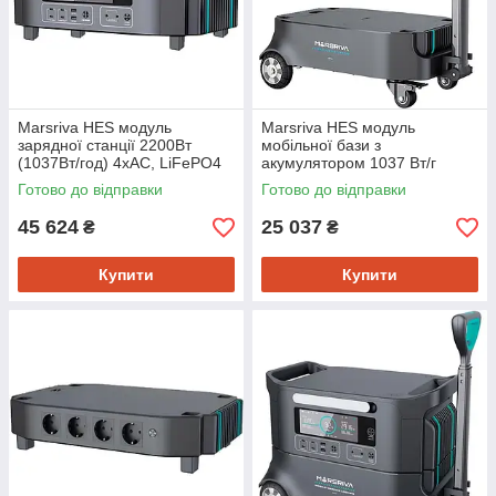
Marsriva HES модуль
Marsriva HES модуль
зарядної станції 2200Вт
мобільної бази з
(1037Вт/год) 4xAC, LiFePO4
акумулятором 1037 Вт/г
LiFePO4
Готово до відправки
Готово до відправки
45 624
25 037
₴
₴
Купити
Купити