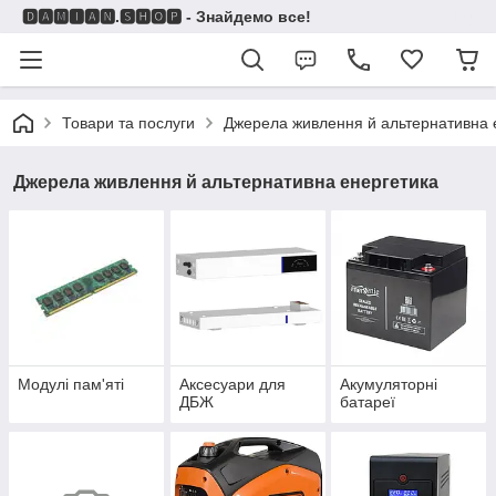
🅳🅰🅼🅸🅰🅽.🆂🅷🅾🅿 - Знайдемо все!
Товари та послуги
Джерела живлення й альтернативна 
Джерела живлення й альтернативна енергетика
Модулі пам'яті
Аксесуари для
Акумуляторні
ДБЖ
батареї