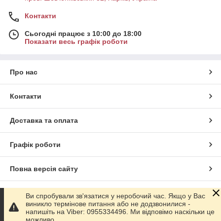
Контакти
Сьогодні працює з 10:00 до 18:00
Показати весь графік роботи
Про нас
Контакти
Доставка та оплата
Графік роботи
Повна версія сайту
Сайт створено на маркетплейсі
Prom.ua
Ви спробували зв'язатися у неробочий час. Якщо у Вас
виникло термінове питання або не додзвонилися -
напишіть на Viber: 0955334496. Ми відповімо наскільки це
Політика конфіденційності
можливо.