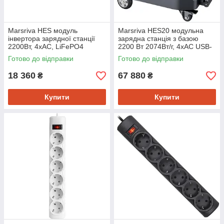
Marsriva HES модуль
Marsriva HES20 модульна
інвертора зарядної станції
зарядна станція з базою
2200Вт, 4xAC, LiFePO4
2200 Вт 2074Вт/г, 4xAC USB-
C, UPS, LiFePO4 App
Готово до відправки
Готово до відправки
18 360
67 880
₴
₴
Купити
Купити