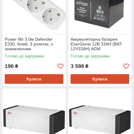
Power filtr 3.0м Defender
Аккумуляторна батарея
E330, білий, 3 розетки, з
EnerGenie 12В 33AH (BAT-
заземленням
12V33AH) AGM
Готово до відправки
Готово до відправки
196
3 598
₴
₴
Купити
Купити