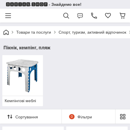
🅳🅰🅼🅸🅰🅽.🆂🅷🅾🅿 - Знайдемо все!
Товари та послуги
Спорт, туризм, активний відпочинок
Пікнік, кемпінг, пляж
Кемпінгові меблі
Сортування
0
Фільтри