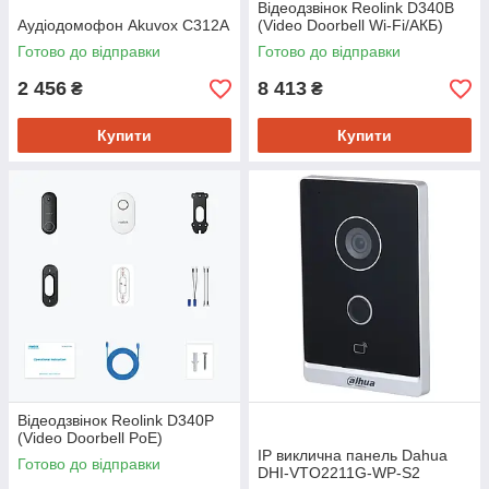
Відеодзвінок Reolink D340B
Аудіодомофон Akuvox C312A
(Video Doorbell Wi-Fi/АКБ)
Готово до відправки
Готово до відправки
2 456
8 413
₴
₴
Купити
Купити
Відеодзвінок Reolink D340P
(Video Doorbell PoE)
IP виклична панель Dahua
Готово до відправки
DHI-VTO2211G-WP-S2