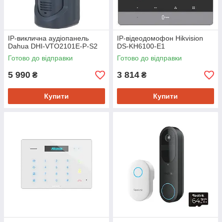
IP-виклична аудіопанель
IP-відеодомофон Hikvision
Dahua DHI-VTO2101E-P-S2
DS-KH6100-E1
Готово до відправки
Готово до відправки
5 990
3 814
₴
₴
Купити
Купити