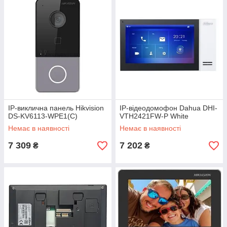
IP-виклична панель Hikvision
IP-відеодомофон Dahua DHI-
DS-KV6113-WPE1(C)
VTH2421FW-P White
Немає в наявності
Немає в наявності
7 309
7 202
₴
₴