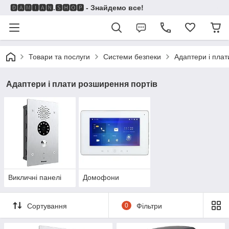
🅳🅰🅼🅸🅰🅽.🆂🅷🅾🅿 - Знайдемо все!
Товари та послуги
Системи безпеки
Адаптери і плат
Адаптери і плати розширення портів
Викличні панелі
Домофони
Сортування
0
Фільтри