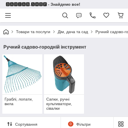
🅳🅰🅼🅸🅰🅽.🆂🅷🅾🅿 - Знайдемо все!
Товари та послуги
Дім, дача та сад
Ручний садово-го
Ручний садово-городній інструмент
Граблі, лопати,
Сапки, ручні
вила
культиватори,
сівалки
Сортування
0
Фільтри