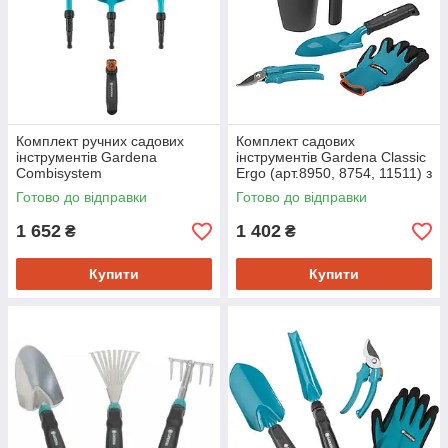
Комплект ручних садових
Комплект садових
інструментів Gardena
інструментів Gardena Classic
Combisystem
Ergo (арт.8950, 8754, 11511) з
(арт.8919,8925,8929) (08944-
ковшем (08966-30.000.00)
Готово до відправки
Готово до відправки
30.000.00)
1 652
1 402
₴
₴
Купити
Купити