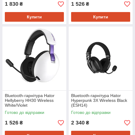
1 830
1 526
₴
₴
Купити
Купити
Bluetooth-гарнiтура Hator
Bluetooth-гарнiтура Hator
Hellyberry HH30 Wireless
Hyperpunk 3X Wireless Black
White/Violet
(ESH14)
(HH30_wireless_WV)
Готово до відправки
Готово до відправки
1 526
2 340
₴
₴