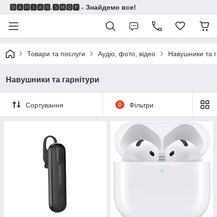
🅳🅰🅼🅸🅰🅽.🆂🅷🅾🅿 - Знайдемо все!
Товари та послуги
Аудіо, фото, відео
Навушники та г
Навушники та гарнітури
Сортування
0
Фільтри