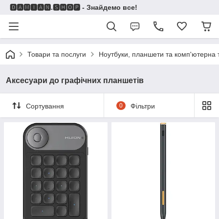
🅳🅰🅼🅸🅰🅽.🆂🅷🅾🅿 - Знайдемо все!
Товари та послуги
Ноутбуки, планшети та комп'ютерна 
Аксесуари дo графічних планшетів
Сортування
0
Фільтри