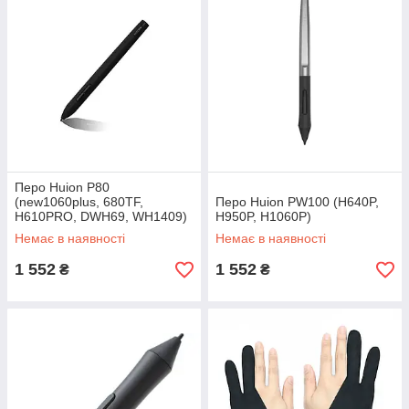
Перо Huion P80
(new1060plus, 680TF,
Перо Huion PW100 (H640P,
H610PRO, DWH69, WH1409)
H950P, H1060P)
Немає в наявності
Немає в наявності
1 552
1 552
₴
₴