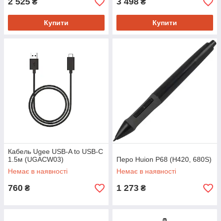
2 525
3 498
₴
₴
Купити
Купити
Кабель Ugee USB-A to USB-C
1.5м (UGACW03)
Перо Huion P68 (H420, 680S)
Немає в наявності
Немає в наявності
760
1 273
₴
₴