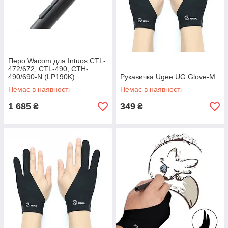
Перо Wacom для Intuos CTL-
472/672, CTL-490, CTH-
490/690-N (LP190K)
Рукавичка Ugee UG Glove-M
Немає в наявності
Немає в наявності
1 685
349
₴
₴