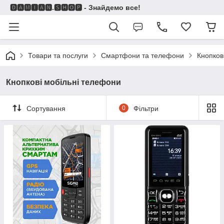
🅳🅰🅼🅸🅰🅽.🆂🅷🅾🅿 - Знайдемо все!
Товари та послуги
Смартфони та телефони
Кнопков
Кнопкові мобільні телефони
Сортування
0
Фільтри