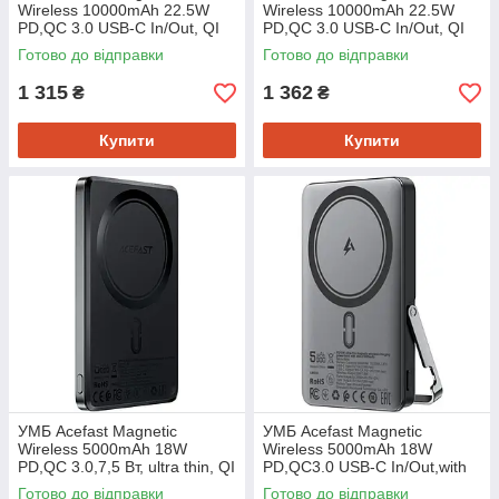
Wireless 10000mAh 22.5W
Wireless 10000mAh 22.5W
PD,QC 3.0 USB-C In/Out, QI
PD,QC 3.0 USB-C In/Out, QI
15W M24 Metal Gray
15W, with holder M17 Black
Готово до відправки
Готово до відправки
1 315
1 362
₴
₴
Купити
Купити
УМБ Acefast Magnetic
УМБ Acefast Magnetic
Wireless 5000mAh 18W
Wireless 5000mAh 18W
PD,QC 3.0,7,5 Вт, ultra thin, QI
PD,QC3.0 USB-C In/Out,with
M8 Black
holder, ультра тонкий M16
Готово до відправки
Готово до відправки