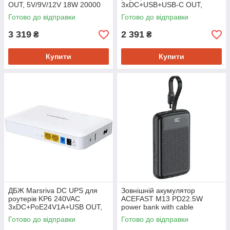
OUT, 5V/9V/12V 18W 20000
3xDC+USB+USB-C OUT,
mAh (74Wh) Li-Ion
5V/9V/12V 18W 10000 mAh
Готово до відправки
Готово до відправки
(36Wh) Li-Ion
3 319
2 391
₴
₴
Купити
Купити
ДБЖ Marsriva DC UPS для
Зовнішній акумулятор
роутерів KP6 240VAC
ACEFAST M13 PD22.5W
3xDC+PoE24V1A+USB OUT,
power bank with cable
2x5V/9V/12V2.5A 18W
10000mAh Black
Готово до відправки
Готово до відправки
10000mAh
(6974316283959)