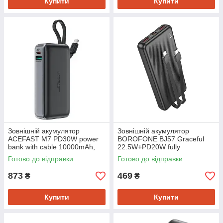
Купити
Купити
Зовнішній акумулятор
Зовнішній акумулятор
ACEFAST M7 PD30W power
BOROFONE BJ57 Graceful
bank with cable 10000mAh,
22.5W+PD20W fully
Black (6974316283379)
compatible power bank with
Готово до відправки
Готово до відправки
cable (10000mAh) Black
(6941991111846)
873
469
₴
₴
Купити
Купити