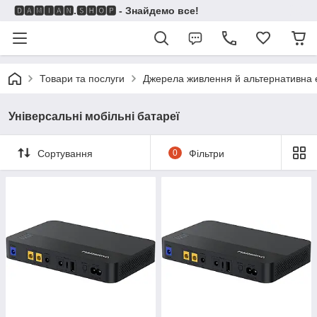
🅳🅰🅼🅸🅰🅽.🆂🅷🅾🅿 - Знайдемо все!
Товари та послуги
Джерела живлення й альтернативна 
Універсальні мобільні батареї
Сортування
0
Фільтри