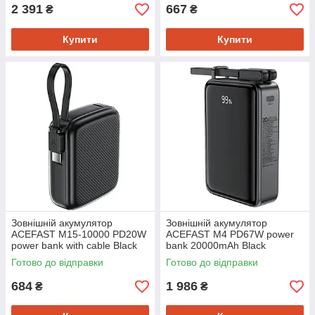
2 391
667
₴
₴
Купити
Купити
Зовнішній акумулятор
Зовнішній акумулятор
ACEFAST M15-10000 PD20W
ACEFAST M4 PD67W power
power bank with cable Black
bank 20000mAh Black
(6974316283973)
(6974316282723)
Готово до відправки
Готово до відправки
684
1 986
₴
₴