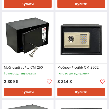
Купити
Купити
Меблевий сейф СМ-250
Меблевий сейф СМ-250Е
Готово до відправки
Готово до відправки
2 309
3 214
₴
₴
Купити
Купити