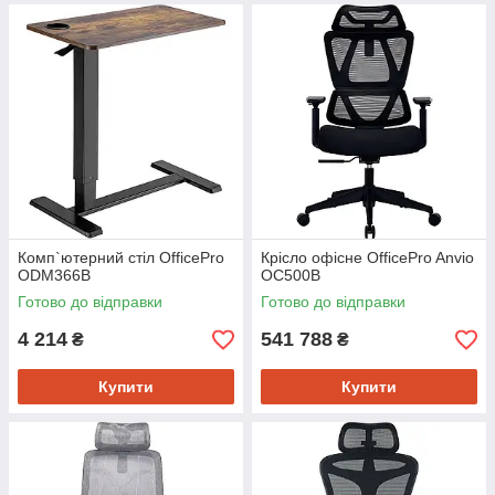
Комп`ютерний стіл OfficePro
Крісло офісне OfficePro Anvio
ODM366B
OC500B
Готово до відправки
Готово до відправки
4 214
541 788
₴
₴
Купити
Купити