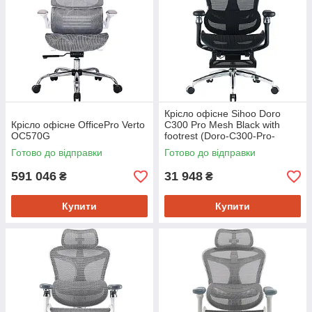
Крісло офісне Sihoo Doro
Крісло офісне OfficePro Verto
C300 Pro Mesh Black with
OC570G
footrest (Doro-C300-Pro-
M101-JT)
Готово до відправки
Готово до відправки
591 046
31 948
₴
₴
Купити
Купити