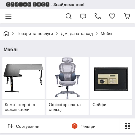
🅳🅰🅼🅸🅰🅽.🆂🅷🅾🅿 - Знайдемо все!
Товари та послуги
Дім, дача та сад
Меблі
Меблі
Комп`ютерні та
Офісні крісла та
Сейфи
офісні столи
стільці
Сортування
0
Фільтри