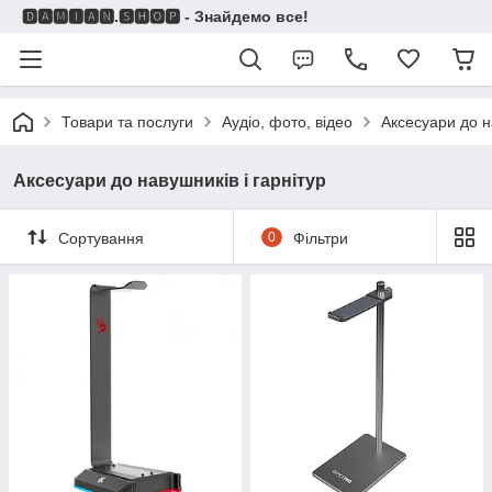
🅳🅰🅼🅸🅰🅽.🆂🅷🅾🅿 - Знайдемо все!
Товари та послуги
Аудіо, фото, відео
Аксесуари до н
Аксесуари до навушників і гарнітур
Сортування
0
Фільтри