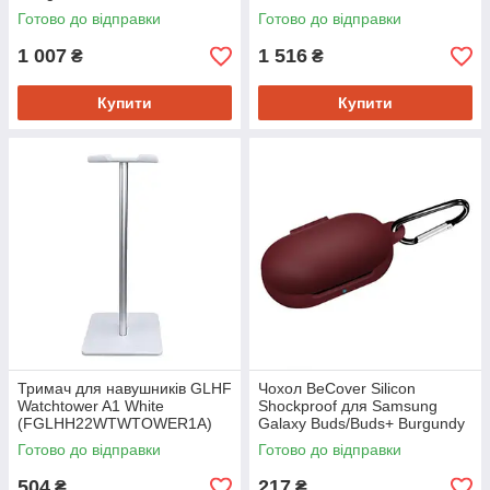
(FGLHH22WTWTR2URGB)
Готово до відправки
Готово до відправки
1 007
1 516
₴
₴
Купити
Купити
Тримач для навушників GLHF
Чохол BeCover Silicon
Watchtower A1 White
Shockproof для Samsung
(FGLHH22WTWTOWER1A)
Galaxy Buds/Buds+ Burgundy
Red (704660)
Готово до відправки
Готово до відправки
504
217
₴
₴