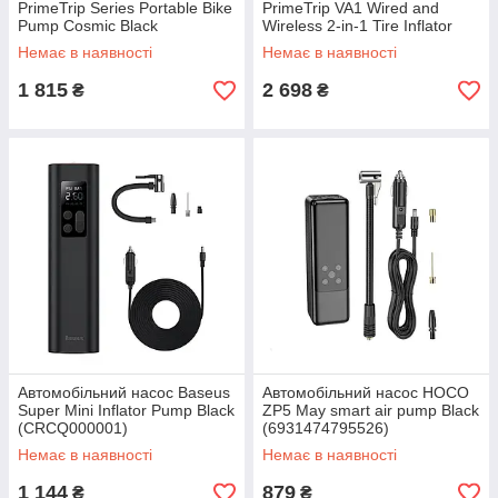
PrimeTrip Series Portable Bike
PrimeTrip VA1 Wired and
Pump Cosmic Black
Wireless 2-in-1 Tire Inflator
(C11169000121-00)
Cosmic Black
Немає в наявності
Немає в наявності
1 815
2 698
₴
₴
Автомобільний насос Baseus
Автомобільний насос HOCO
Super Mini Inflator Pump Black
ZP5 May smart air pump Black
(CRCQ000001)
(6931474795526)
Немає в наявності
Немає в наявності
1 144
879
₴
₴