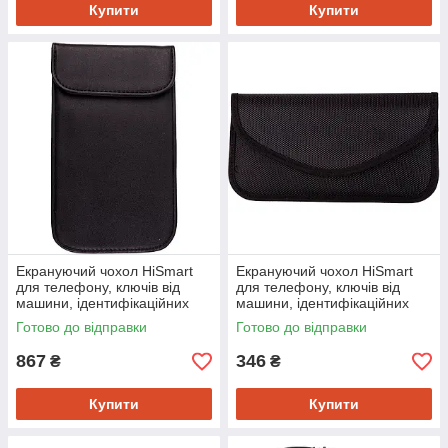
Купити
Купити
Екрануючий чохол HiSmart
Екрануючий чохол HiSmart
для телефону, ключів від
для телефону, ключів від
машини, ідентифікаційних
машини, ідентифікаційних
карток (Чохол Фарадея)
карток (Чохол Фарадея)
Готово до відправки
Готово до відправки
(HB390403)
(HB390434)
867
346
₴
₴
Купити
Купити