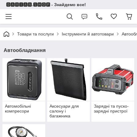
🅳🅰🅼🅸🅰🅽.🆂🅷🅾🅿 - Знайдемо все!
Товари та послуги
Інструменти й автотовари
Автооб
Автообладнання
Автомобільні
Аксесуари для
Зарядні та пуско-
компресори
салону і
зарядні пристрої
багажника