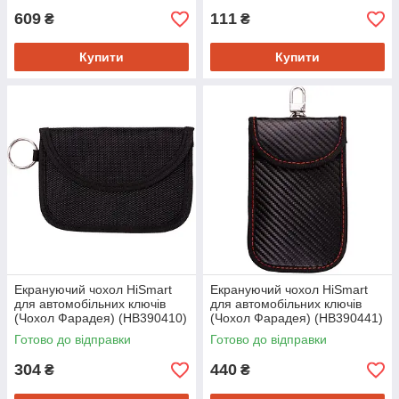
609
111
₴
₴
Купити
Купити
Екрануючий чохол HiSmart
Екрануючий чохол HiSmart
для автомобільних ключів
для автомобільних ключів
(Чохол Фарадея) (HB390410)
(Чохол Фарадея) (HB390441)
Готово до відправки
Готово до відправки
304
440
₴
₴