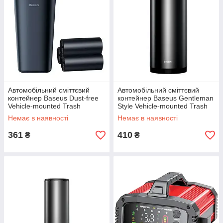
Автомобільний сміттєвий
Автомобільний сміттєвий
контейнер Baseus Dust-free
контейнер Baseus Gentleman
Vehicle-mounted Trash
Style Vehicle-mounted Trash
Can（TrashBag 3 roll/90）
Can（Bag1 roll/30）Black
Немає в наявності
Немає в наявності
Black
361
410
₴
₴