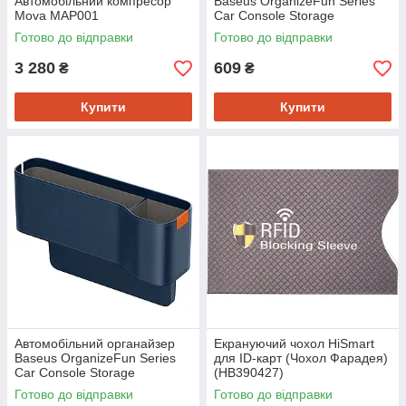
Автомобільний компресор
Baseus OrganizeFun Series
Mova MAP001
Car Console Storage
Organizer Frosted Gray
Готово до відправки
Готово до відправки
(C20256502831-00)
3 280
609
₴
₴
Купити
Купити
Автомобільний органайзер
Екрануючий чохол HiSmart
Baseus OrganizeFun Series
для ID-карт (Чохол Фарадея)
Car Console Storage
(HB390427)
Organizer Galaxy Blue
Готово до відправки
Готово до відправки
(C20256502311-00)