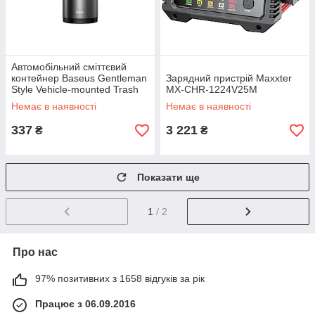
Автомобільний сміттєвий
контейнер Baseus Gentleman
Зарядний пристрій Maxxter
Style Vehicle-mounted Trash
MX-CHR-1224V25M
Can（Bag1 roll/30）Dark gray
Немає в наявності
Немає в наявності
337
3 221
₴
₴
Показати ще
1
/ 2
Про нас
97% позитивних з 1658 відгуків за рік
Працює з 06.09.2016