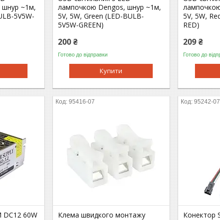
 шнур ~1м,
лампочкою Dengos, шнур ~1м,
лампочкою
BULB-5V5W-
5V, 5W, Green (LED-BULB-
5V, 5W, R
5V5W-GREEN)
RED)
200 ₴
209 ₴
Готово до відправки
Готово до відп
Купити
95416-07
95242-0
M DC12 60W
Клема швидкого монтажу
Конектор S