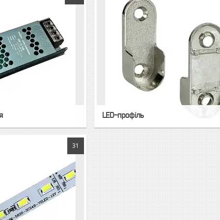
я
LED-профіль
31