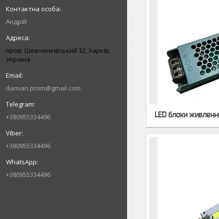
Андрій
пров. Шевченківський 32, Харків,
Україна
damian.prom@gmail.com
LED блоки живленн
+380955334496
+380955334496
+380955334496