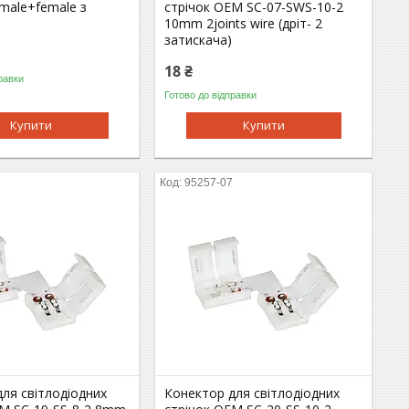
male+female з
стрiчок OEM SC-07-SWS-10-2
10mm 2joints wire (дрiт- 2
затискача)
18 ₴
равки
Готово до відправки
Купити
Купити
7
95257-07
ля світлодіодних
Конектор для світлодіодних