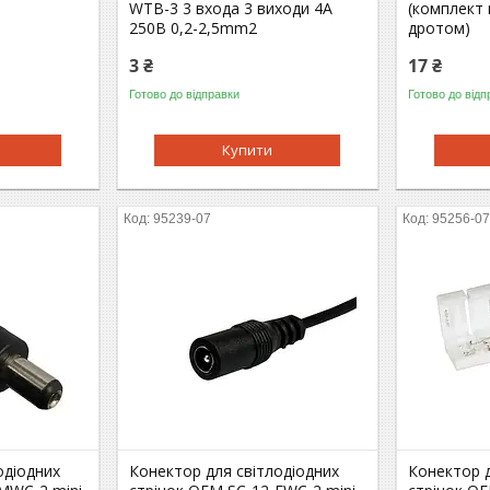
WTB-3 3 входа 3 виходи 4А
(комплект 
250В 0,2-2,5mm2
дротом)
3 ₴
17 ₴
Готово до відправки
Готово до відп
Купити
95239-07
95256-0
одiодних
Конектор для свiтлодiодних
Конектор д