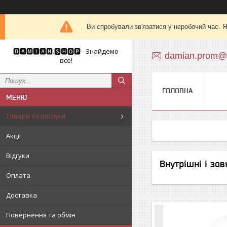
Ви спробували зв'язатися у неробочий час. Я
🅳🅰🅼🅸🅰🅽.🆂🅷🅾🅿 - Знайдемо
damian.prom@
все!
ГОЛОВНА
Товари та послуги
Акції
Відгуки
Внутрішні і зов
Оплата
Доставка
Повернення та обмін