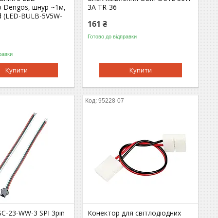
 Dengos, шнур ~1м,
3А TR-36
ed (LED-BULB-5V5W-
161 ₴
Готово до відправки
равки
Купити
Купити
7
95228-07
C-23-WW-3 SPI 3pin
Конектор для свiтлодiодних