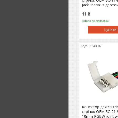
стрiчок OEM SC-11-
Jack "папа" з дрото
11 ₴
Готово до відправки
Купити
95243-07
Конектор для світл
стрічок OEM SC-21-
10mm RGBW joint wir