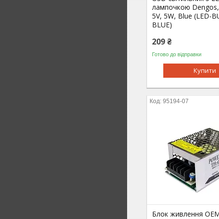
лампочкою Dengos,
5V, 5W, Blue (LED-
BLUE)
209 ₴
Готово до відправки
Купити
95194-07
Блок живлення OE