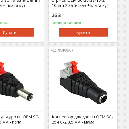
EM SC-19-SS-8-2 8mm
стрічок OEM SC-20-SS-10-2
а + плата кут
10mm 2 затискач +плата кут
26 ₴
равки
Готово до відправки
Купити
Купити
7
95408-07
 для дротів ОЕМ SC-
Коннектор для дротів ОЕМ SC-
5 мм - папа
25-FC-2 3,5 мм - мама