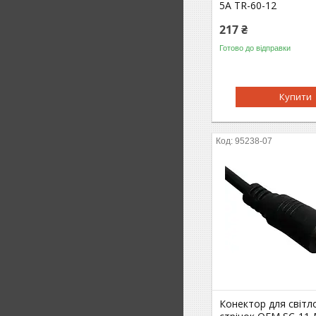
5А TR-60-12
217 ₴
Готово до відправки
Купити
95238-07
Конектор для свiтл