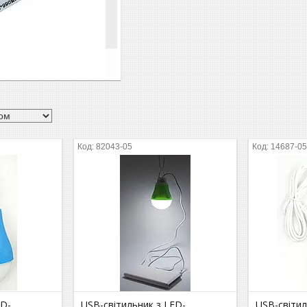
82043-05
14687-0
ED-
USB-світильник з LED-
USB-світил