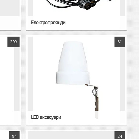
Електрогірлянди
209
81
LED аксесуари
84
24