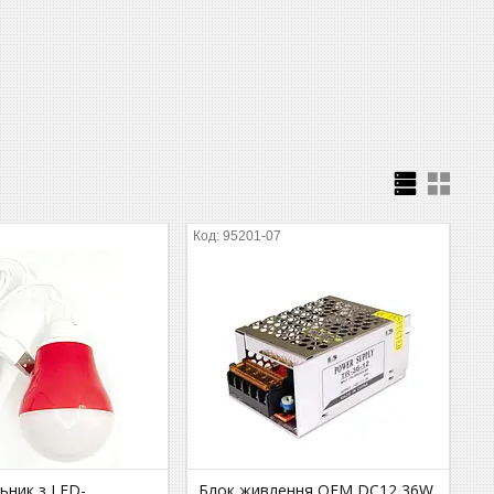
5
95201-07
ьник з LED-
Блок живлення OEM DC12 36W