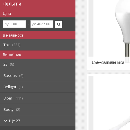
ФІЛЬТРИ
Ціна
В наявності
Так
231
Виробник
USB-світильники
2E
8
Baseus
6
Bellight
1
Biom
441
Booty
2
Ще 27