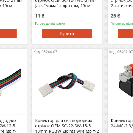
MWC-2 mini
стрiчок OEM SC-12-FWC-2 mini
стрічок O
м 15см
Jack "мама" з дротом, 15см
2 затискач
11 ₴
26 ₴
Готово до відправки
Готово до відп
Купити
95244-07
95407-0
одіодних
Конектор для світлодіодних
Коннектор
SW-12-5
стрічок OEM SC-22-SW-15-5
24-MC-2 3,
e (дріт-
10mm RGBW 2joints wire (дріт-2