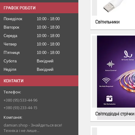
ГРАФІК РОБОТИ
Понеділок
10:00
18:00
Світильники
Вівторок
10:00
18:00
Середа
10:00
18:00
Четвер
10:00
18:00
Пʼятниця
10:00
18:00
Субота
Вихідний
Неділя
Вихідний
КОНТАКТИ
+380 (95) 533-44-96
+380 (93) 233-44-15
Світлодіодні стрічки
damian.shop - Знайдеться все!
Техніка і не лише...