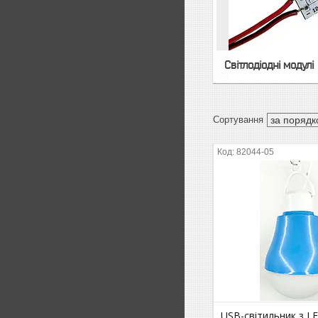
Світлодіодні модулі
82044-05
USB-світильник з L