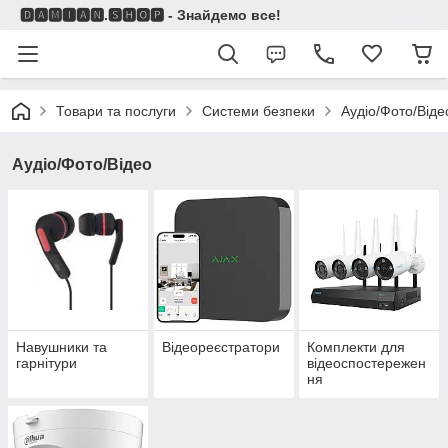
🅳🅰🅼🅸🅰🅽.🆂🅷🅾🅿 - Знайдемо все!
Товари та послуги
Системи безпеки
Аудіо/Фото/Віде
Аудіо/Фото/Відео
Навушники та
Відеореєстратори
Комплекти для
гарнітури
відеоспостережен
ня