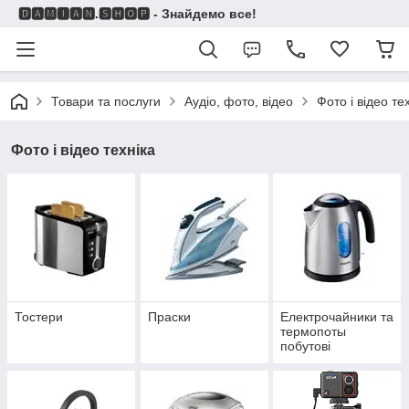
🅳🅰🅼🅸🅰🅽.🆂🅷🅾🅿 - Знайдемо все!
Товари та послуги
Аудіо, фото, відео
Фото і відео те
Фото і відео техніка
Тостери
Праски
Електрочайники та
термопоты
побутові