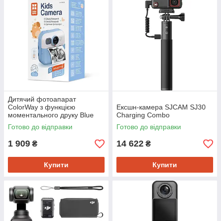
Дитячий фотоапарат
ColorWay з функцією
Ексшн-камера SJCAM SJ30
моментального друку Blue
Charging Combo
(CW-PHP01B)
Готово до відправки
Готово до відправки
1 909
14 622
₴
₴
Купити
Купити