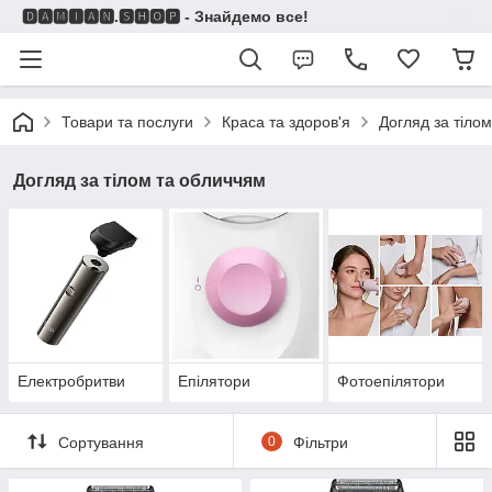
🅳🅰🅼🅸🅰🅽.🆂🅷🅾🅿 - Знайдемо все!
Товари та послуги
Краса та здоров'я
Догляд за тіло
Догляд за тілом та обличчям
Електробритви
Епілятори
Фотоепілятори
Сортування
0
Фільтри