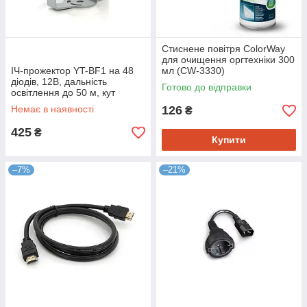
Стиснене повітря ColorWay
для очищення оргтехніки 300
ІЧ-прожектор YT-BF1 на 48
мл (CW-3330)
діодів, 12В, дальність
Готово до відправки
освітлення до 50 м, кут
огляду 30°
Немає в наявності
126
₴
425
₴
Купити
–7%
–21%