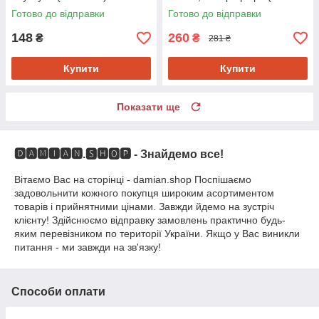
5500)
Готово до відправки
Готово до відправки
148
260
₴
₴
281 ₴
Купити
Купити
Показати ще
🅳🅰🅼🅸🅰🅽.🆂🅷🅾🅿 - Знайдемо все!
Вітаємо Вас на сторінці - damian.shop Поспішаємо
задовольнити кожного покупця широким асортиментом
товарів і прийнятними цінами. Завжди йдемо на зустріч
клієнту! Здійснюємо відправку замовлень практично будь-
яким перевізником по території України. Якщо у Вас виникли
питання - ми завжди на зв'язку!
Способи оплати