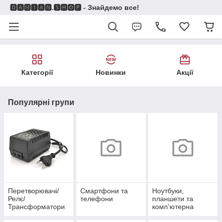
🅳🅰🅼🅸🅰🅽.🆂🅷🅾🅿 - Знайдемо все!
Категорії
Новинки
Акції
Популярні групи
Перетворювачі/
Смартфони та
Ноутбуки,
Релє/
телефони
планшети та
Трансформатори
комп'ютерна
техніка