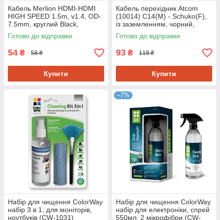
Кабель Merlion HDMI-HDMI
Кабель перехідник Atcom
HIGH SPEED 1.5m, v1.4, OD-
(10014) С14(M) - Schuko(F),
7.5mm, круглий Black,
із заземленням, чорний,
коннектор Black, (Пакет)
20см, мідь
Готово до відправки
Готово до відправки
Q250
54
93
₴
₴
58 ₴
118 ₴
Купити
Купити
–7%
Набір для чищення ColorWay
Набір для чищення ColorWay
набір 3 в 1, для моніторів,
набір для електроніки, спрей
ноутбуків (CW-1031)
550мл, 2 мікрофібри (CW-