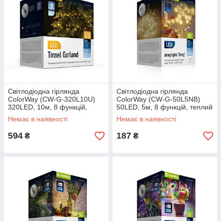
Світлодіодна гірлянда
Світлодіодна гірлянда
ColorWay (CW-G-320L10U)
ColorWay (CW-G-50L5NB)
320LED, 10м, 8 функцій,
50LED, 5м, 8 функцій, теплий
теплий колір USB
колір 3AA
Немає в наявності
Немає в наявності
594
187
₴
₴