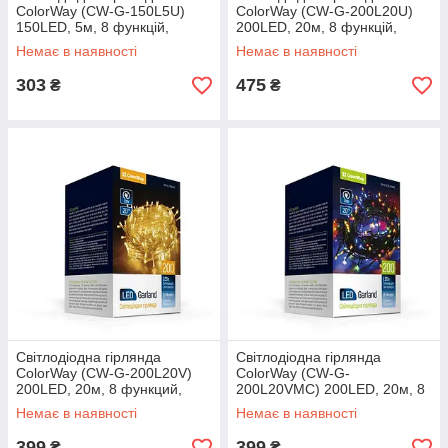
ColorWay (CW-G-150L5U)
ColorWay (CW-G-200L20U)
150LED, 5м, 8 функцій,
200LED, 20м, 8 функцій,
теплий колір USB
теплий колір, USB
Немає в наявності
Немає в наявності
303
475
₴
₴
Світлодіодна гірлянда
Світлодіодна гірлянда
ColorWay (CW-G-200L20V)
ColorWay (CW-G-
200LED, 20м, 8 функций,
200L20VMC) 200LED, 20м, 8
тепле світло, 220V
функцій, кольорова, 220V
Немає в наявності
Немає в наявності
399
399
₴
₴