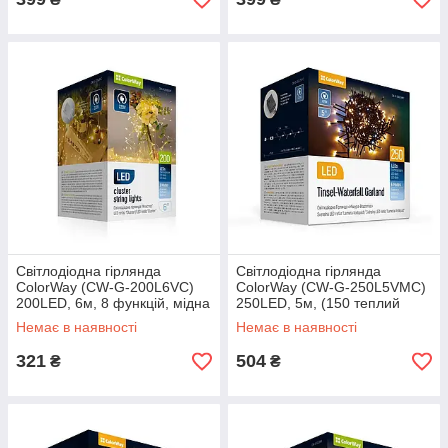
Світлодіодна гірлянда
Світлодіодна гірлянда
ColorWay (CW-G-200L6VC)
ColorWay (CW-G-250L5VMC)
200LED, 6м, 8 функцій, мідна
250LED, 5м, (150 теплий
струна теплий колір 220V
статичний+100 білий
Немає в наявності
Немає в наявності
водоспад) 220V
321
504
₴
₴