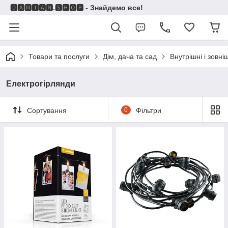
🅳🅰🅼🅸🅰🅽.🆂🅷🅾🅿 - Знайдемо все!
Товари та послуги
Дім, дача та сад
Внутрішні і зовні
Електрогірлянди
Сортування
0
Фільтри