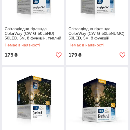
Світлодіодна гірлянда
Світлодіодна гірлянда
ColorWay (CW-G-50L5NU)
ColorWay (CW-G-50L5NUMC)
50LED, 5м, 8 функцій, теплий
50LED, 5м, 8 функцій,
колір USB
різнокольорова USB
Немає в наявності
Немає в наявності
175
179
₴
₴