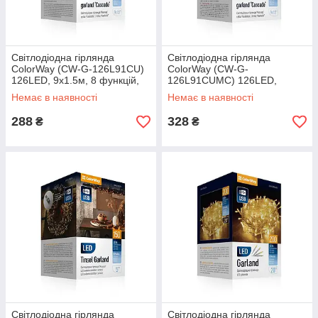
Світлодіодна гірлянда
Світлодіодна гірлянда
ColorWay (CW-G-126L91CU)
ColorWay (CW-G-
126LED, 9x1.5м, 8 функцій,
126L91CUMC) 126LED,
теплий колір USB
9x1.5м, 8 функцій,
Немає в наявності
Немає в наявності
різнокольорова USB
288
328
₴
₴
Світлодіодна гірлянда
Світлодіодна гірлянда