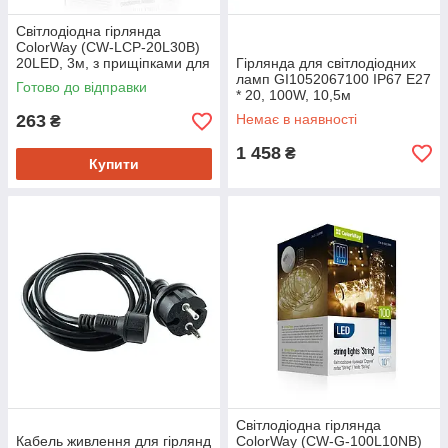
Світлодіодна гірлянда
ColorWay (CW-LCP-20L30B)
20LED, 3м, з прищіпками для
Гірлянда для світлодіодних
фото
ламп GI1052067100 IP67 E27
Готово до відправки
* 20, 100W, 10,5м
263
Немає в наявності
₴
1 458
₴
Купити
Світлодіодна гірлянда
Кабель живлення для гірлянд
ColorWay (CW-G-100L10NB)