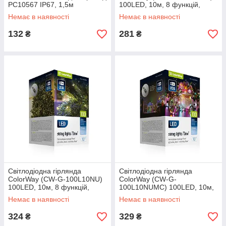
PC10567 IP67, 1,5м
100LED, 10м, 8 функцій,
теплий колір 3AA
Немає в наявності
Немає в наявності
132
281
₴
₴
Світлодіодна гірлянда
Світлодіодна гірлянда
ColorWay (CW-G-100L10NU)
ColorWay (CW-G-
100LED, 10м, 8 функцій,
100L10NUMC) 100LED, 10м,
теплий колір USB
8 функцій, різнокольорова
Немає в наявності
Немає в наявності
USB
324
329
₴
₴