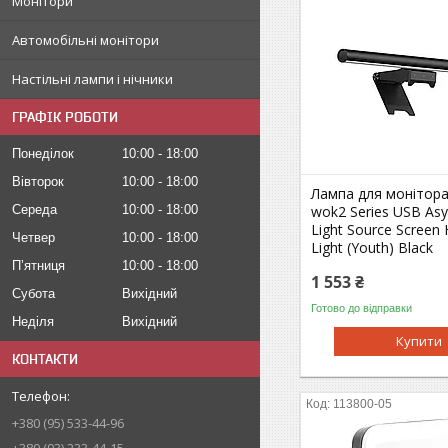
Монітори
Автомобільні монітори
Настільні лампи і нічники
ГРАФІК РОБОТИ
Понеділок
10:00
18:00
Вівторок
10:00
18:00
Лампа для монітора
Середа
10:00
18:00
wok2 Series USB As
Light Source Screen
Четвер
10:00
18:00
Light (Youth) Black
Пʼятниця
10:00
18:00
1 553 ₴
Субота
Вихідний
Готово до відправки
Неділя
Вихідний
Купити
КОНТАКТИ
113800-05
+380 (95) 533-44-96