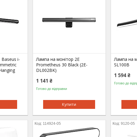
 Baseus i-
Лампа на монітор 2E
Лампа на м
ymmetric
Prometheus 30 Black (2E-
SL100B
 Hanging
DL002BK)
1 594 ₴
1 141 ₴
Готово до відп
Готово до відправки
Купити
114924-05
9120-05