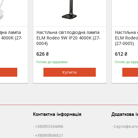
одна лампа
Настільна світлодіодна лампа
Настільна 
 4000K (27-
ELM Rodeo 9W IP20 4000K (27-
ELM Rodeo
0004)
(27-0005)
626 ₴
612 ₴
Готово до відправки
Готово до відп
Купити
Контактна інформація
Додаткова 
+380955334496
Сертифікати
+380958566521