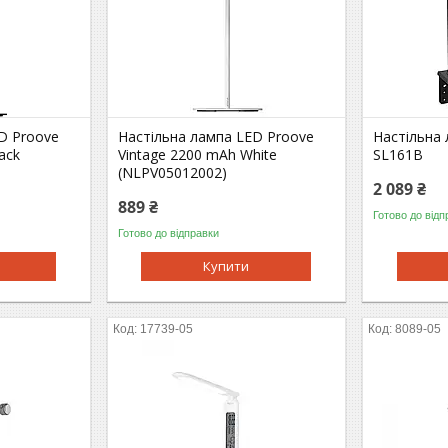
D Proove
Настільна лампа LED Proove
Настільна 
ack
Vintage 2200 mAh White
SL161B
(NLPV05012002)
2 089 ₴
889 ₴
Готово до відп
Готово до відправки
Купити
17739-05
8089-05