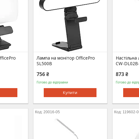
fficePro
Лампа на монітор OfficePro
Настільна
SL500B
CW-DL02B-
756 ₴
873 ₴
Готово до відправки
Готово до відп
Купити
20016-05
119602-0