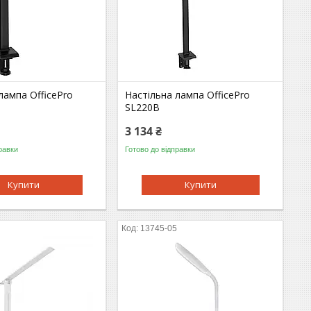
лампа OfficePro
Настільна лампа OfficePro
SL220B
3 134 ₴
равки
Готово до відправки
Купити
Купити
13745-05