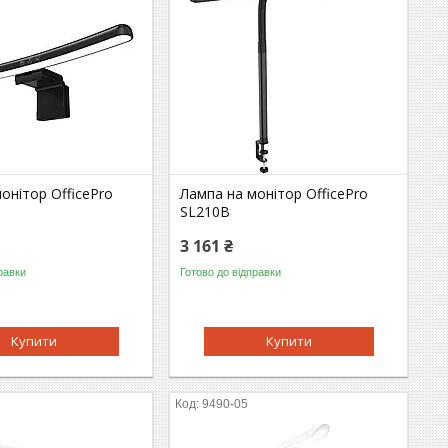
онітор OfficePro
Лампа на монітор OfficePro
SL210B
3 161 ₴
равки
Готово до відправки
Купити
Купити
9490-05