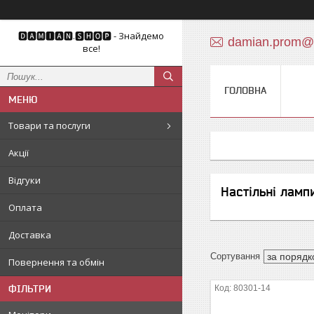
🅳🅰🅼🅸🅰🅽.🆂🅷🅾🅿 - Знайдемо
damian.prom@
все!
ГОЛОВНА
Товари та послуги
Акції
Відгуки
Настільні ламп
Оплата
Доставка
Повернення та обмін
ФІЛЬТРИ
80301-14