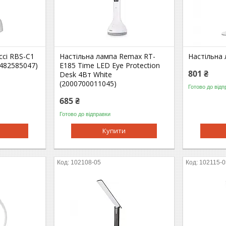
cci RBS-C1
Настільна лампа Remax RT-
Настільна 
482585047)
E185 Time LED Eye Protection
801 ₴
Desk 4Вт White
(2000700011045)
Готово до відп
685 ₴
Готово до відправки
Купити
102108-05
102115-0