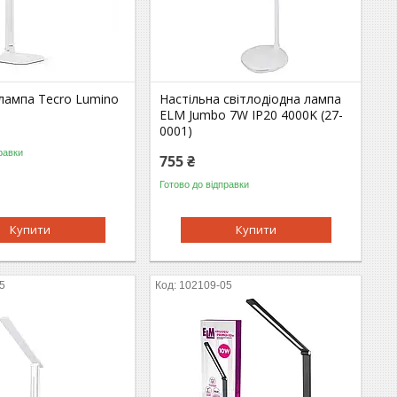
лампа Tecro Lumino
Настільна світлодіодна лампа
ELM Jumbo 7W IP20 4000K (27-
0001)
равки
755 ₴
Готово до відправки
Купити
Купити
5
102109-05