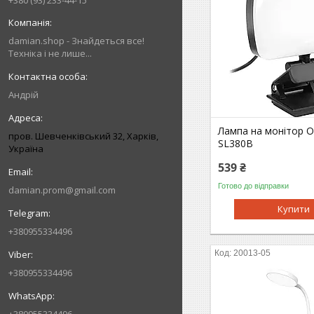
+380 (93) 233-44-15
damian.shop - Знайдеться все!
Техніка і не лише...
Андрій
Лампа на монітор O
пров. Шевченківський 32, Харків,
SL380B
Україна
539 ₴
Готово до відправки
damian.prom@gmail.com
Купити
+380955334496
20013-05
+380955334496