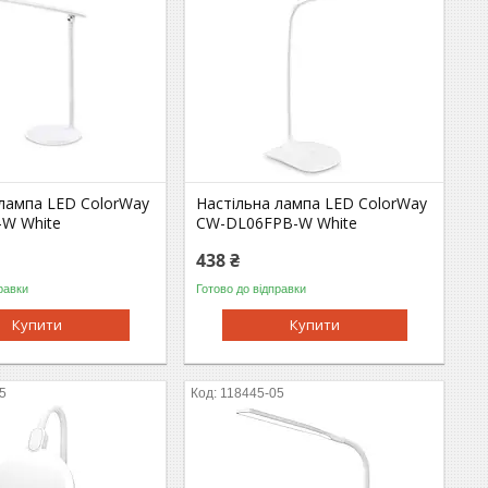
 лампа LED ColorWay
Настільна лампа LED ColorWay
W White
CW-DL06FPB-W White
438 ₴
равки
Готово до відправки
Купити
Купити
5
118445-05