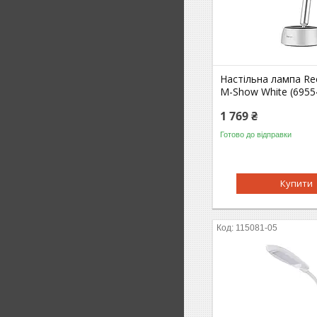
Настільна лампа Re
M-Show White (6955
1 769 ₴
Готово до відправки
Купити
115081-05