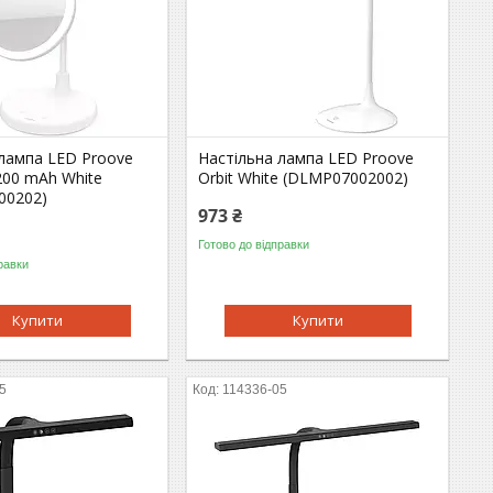
 лампа LED Proove
Настільна лампа LED Proove
200 mAh White
Orbit White (DLMP07002002)
00202)
973 ₴
Готово до відправки
равки
Купити
Купити
5
114336-05