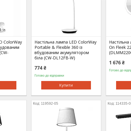
D ColorWay
Настільна лампа LED ColorWay
Настільна
 вбудованим
Portable & Flexible 360 із
On Fleek 2
(CW-
вбудованим акумулятором
(DLMM220
біла (CW-DL12FB-W)
1 676 ₴
774 ₴
Готово до відп
Готово до відправки
Купити
119592-05
114335-0