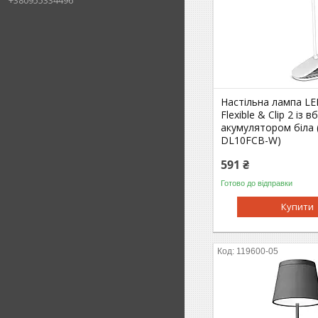
+380955334496
Настільна лампа LE
Flexible & Clip 2 із
акумулятором біла 
DL10FCB-W)
591 ₴
Готово до відправки
Купити
119600-05