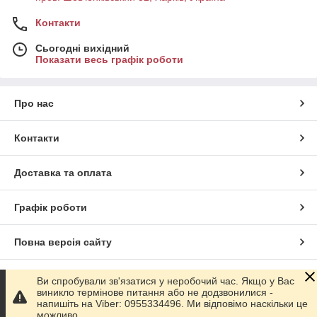
Контакти
Сьогодні вихідний
Показати весь графік роботи
Про нас
Контакти
Доставка та оплата
Графік роботи
Повна версія сайту
Сайт створено на маркетплейсі
Prom.ua
Ви спробували зв'язатися у неробочий час. Якщо у Вас
виникло термінове питання або не додзвонилися -
напишіть на Viber: 0955334496. Ми відповімо наскільки це
Політика конфіденційності
можливо.