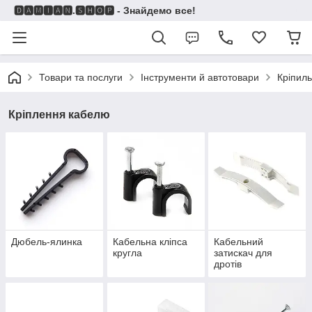
🅳🅰🅼🅸🅰🅽.🆂🅷🅾🅿 - Знайдемо все!
Товари та послуги
Інструменти й автотовари
Кріпиль
Кріплення кабелю
Дюбель-ялинка
Кабельна кліпса
Кабельний
кругла
затискач для
дротів