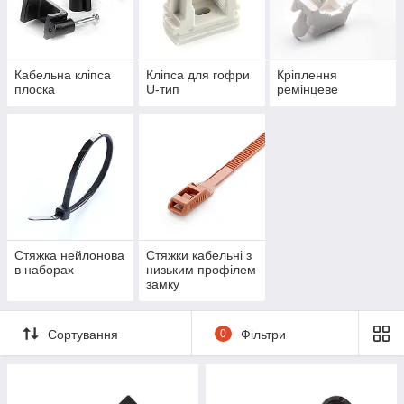
Кабельна кліпса
Кліпса для гофри
Кріплення
плоска
U-тип
ремінцеве
Стяжка нейлонова
Стяжки кабельні з
в наборах
низьким профілем
замку
Сортування
0
Фільтри