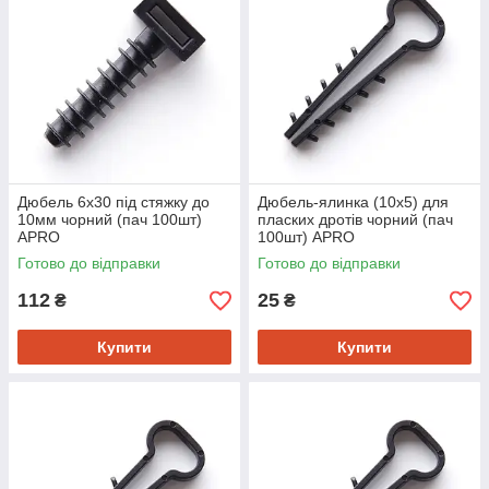
Дюбель 6х30 під стяжку до
Дюбель-ялинка (10х5) для
10мм чорний (пач 100шт)
пласких дротів чорний (пач
APRO
100шт) APRO
Готово до відправки
Готово до відправки
112
25
₴
₴
Купити
Купити