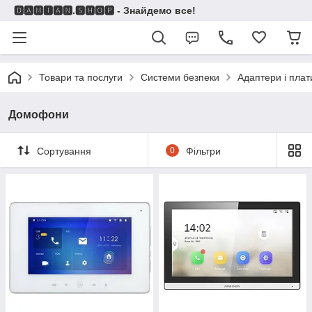
🅳🅰🅼🅸🅰🅽.🆂🅷🅾🅿 - Знайдемо все!
Товари та послуги
Системи безпеки
Адаптери і плат
Домофони
Сортування
0
Фільтри