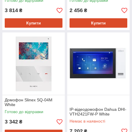
Готово до відправки
Готово до відправки
3 814
2 456
₴
₴
Купити
Купити
Домофон Slinex SQ-04M
White
IP-відеодомофон Dahua DHI-
Готово до відправки
VTH2421FW-P White
3 342
Немає в наявності
₴
7 202
₴