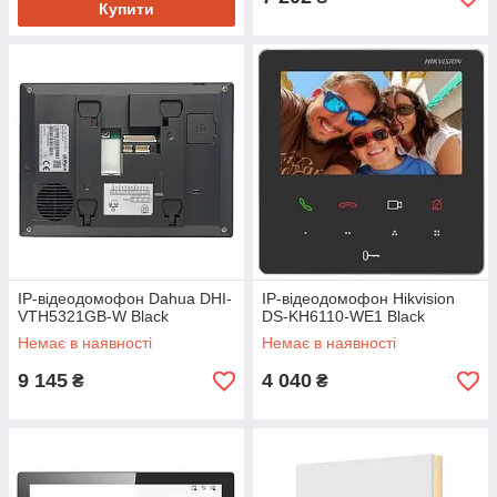
Купити
IP-відеодомофон Dahua DHI-
IP-відеодомофон Hikvision
VTH5321GB-W Black
DS-KH6110-WE1 Black
Немає в наявності
Немає в наявності
9 145
4 040
₴
₴