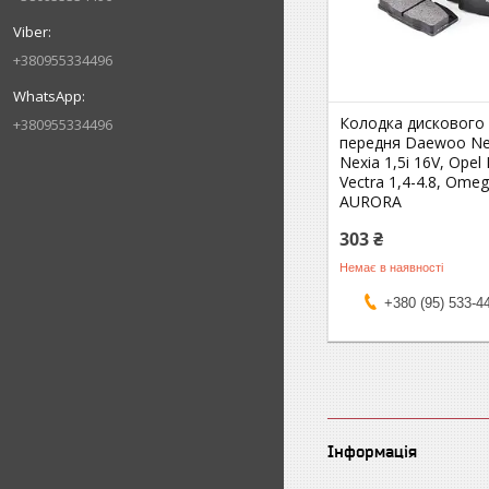
+380955334496
Колодка дискового
+380955334496
передня Daewoo Nex
Nexia 1,5i 16V, Opel
Vectra 1,4-4.8, Omeg
AURORA
303 ₴
Немає в наявності
+380 (95) 533-4
Інформація