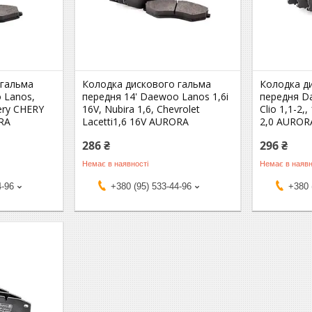
 гальма
Колодка дискового гальма
Колодка д
 Lanos,
передня 14' Daewoo Lanos 1,6i
передня Da
hery CHERY
16V, Nubira 1,6, Chevrolet
Clio 1,1-2,
RA
Lacetti1,6 16V AURORA
2,0 AUROR
286 ₴
296 ₴
Немає в наявності
Немає в наявн
4-96
+380 (95) 533-44-96
+380 