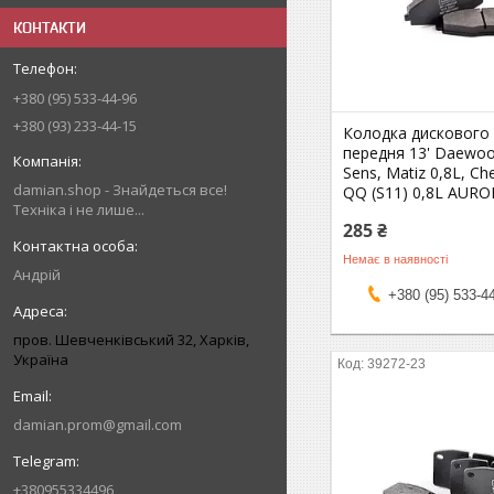
КОНТАКТИ
+380 (95) 533-44-96
+380 (93) 233-44-15
Колодка дискового
передня 13' Daewoo
Sens, Matiz 0,8L, C
damian.shop - Знайдеться все!
QQ (S11) 0,8L AURO
Техніка і не лише...
285 ₴
Немає в наявності
Андрій
+380 (95) 533-4
пров. Шевченківський 32, Харків,
Україна
39272-23
damian.prom@gmail.com
+380955334496