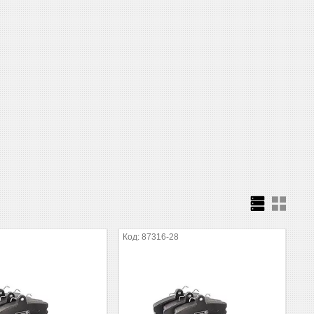
3
87316-28