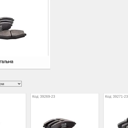
 гальма
39269-23
39271-2