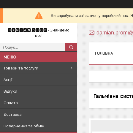
Ви спробували зв'язатися у неробочий час. Я
🅳🅰🅼🅸🅰🅽.🆂🅷🅾🅿 - Знайдемо
damian.prom@
все!
ГОЛОВНА
Товари та послуги
Акції
Відгуки
Гальмівна сист
Оплата
Доставка
Повернення та обмін