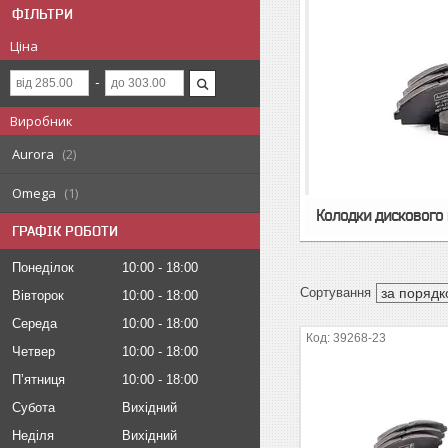
ФІЛЬТРИ
Ціна
Виробник
Aurora
2
Omega
1
Колодки дискового
ГРАФІК РОБОТИ
Понеділок
10:00
18:00
Вівторок
10:00
18:00
Середа
10:00
18:00
39268-23
Четвер
10:00
18:00
Пʼятниця
10:00
18:00
Субота
Вихідний
Неділя
Вихідний