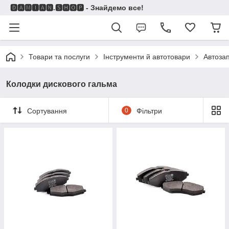
🅳🅰🅼🅸🅰🅽.🆂🅷🅾🅿 - Знайдемо все!
Товари та послуги
Інструменти й автотовари
Автоза
Колодки дискового гальма
Сортування
0
Фільтри