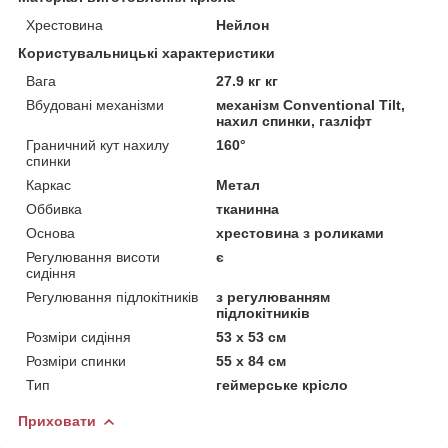
Хрестовина
Нейлон
Користувальницькі характеристики
Вага
27.9 кг кг
Вбудовані механізми
механізм Conventional Tilt,
нахил спинки, газліфт
Граничний кут нахилу
160°
спинки
Каркас
Метал
Оббивка
тканинна
Основа
хрестовина з роликами
Регулювання висоти
є
сидіння
Регулювання підлокітників
з регулюванням
підлокітників
Розміри сидіння
53 х 53 см
Розміри спинки
55 х 84 см
Тип
геймерське крісло
Приховати