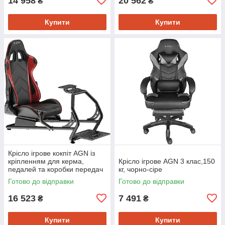
14 958
20 562
₴
₴
Купити
Купити
Крісло ігрове кокпіт AGN із
кріпленням для керма,
Крісло ігрове AGN 3 клас,150
педалей та коробки передач
кг, чорно-сіре
чорне
Готово до відправки
Готово до відправки
16 523
7 491
₴
₴
Купити
Купити