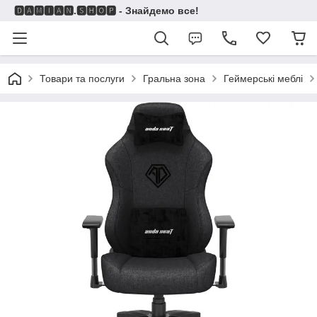
🅳🅰🅼🅸🅰🅽.🆂🅷🅾🅿 - Знайдемо все!
Товари та послуги
Гральна зона
Геймерські меблі