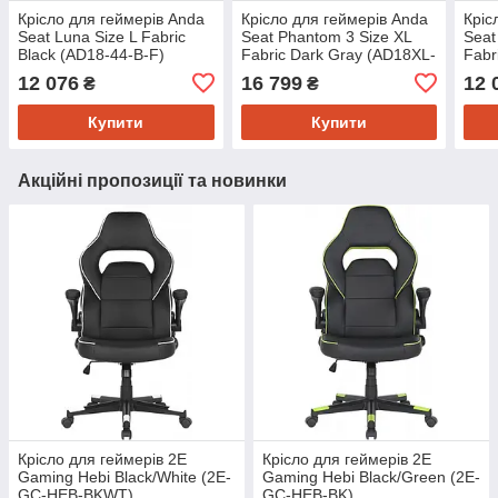
Крісло для геймерів Anda
Крісло для геймерів Anda
Кріс
Seat Luna Size L Fabric
Seat Phantom 3 Size XL
Seat
Black (AD18-44-B-F)
Fabric Dark Gray (AD18XL-
Fabr
52-GB-F-G01)
12 076
16 799
12 
₴
₴
Купити
Купити
Акційні пропозиції та новинки
Крісло для геймерів 2E
Крісло для геймерів 2E
Gaming Hebi Black/White (2E-
Gaming Hebi Black/Green (2E-
GC-HEB-BKWT)
GC-HEB-BK)