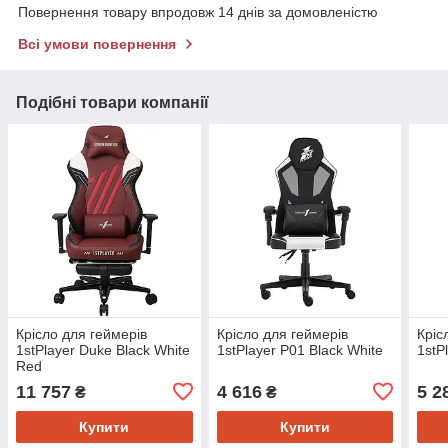
Повернення товару впродовж 14 днів за домовленістю
Всі умови повернення
Подібні товари компанії
Крісло для геймерів
Крісло для геймерів
Кріс
1stPlayer Duke Black White
1stPlayer P01 Black White
1stP
Red
11 757
4 616
5 2
₴
₴
Купити
Купити