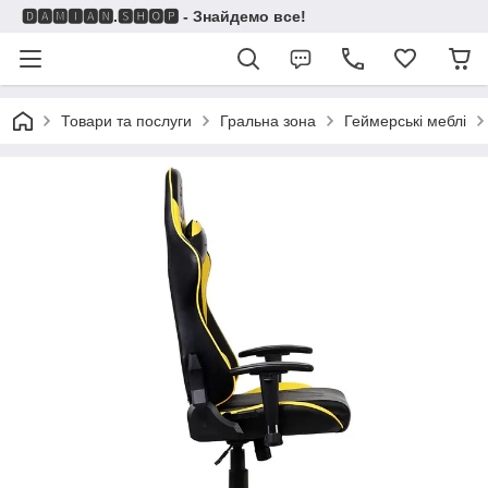
🅳🅰🅼🅸🅰🅽.🆂🅷🅾🅿 - Знайдемо все!
Товари та послуги
Гральна зона
Геймерські меблі