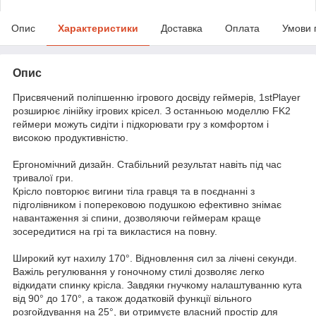
Опис
Характеристики
Доставка
Оплата
Умови 
Опис
Присвячений поліпшенню ігрового досвіду геймерів, 1stPlayer
розширює лінійку ігрових крісел. З останньою моделлю FK2
геймери можуть сидіти і підкорювати гру з комфортом і
високою продуктивністю.
Ергономічний дизайн. Стабільний результат навіть під час
тривалої гри.
Крісло повторює вигини тіла гравця та в поєднанні з
підголівником і поперековою подушкою ефективно знімає
навантаження зі спини, дозволяючи геймерам краще
зосередитися на грі та викластися на повну.
Широкий кут нахилу 170°. Відновлення сил за лічені секунди.
Важіль регулювання у гоночному стилі дозволяє легко
відкидати спинку крісла. Завдяки гнучкому налаштуванню кута
від 90° до 170°, а також додатковій функції вільного
розгойдування на 25°, ви отримуєте власний простір для