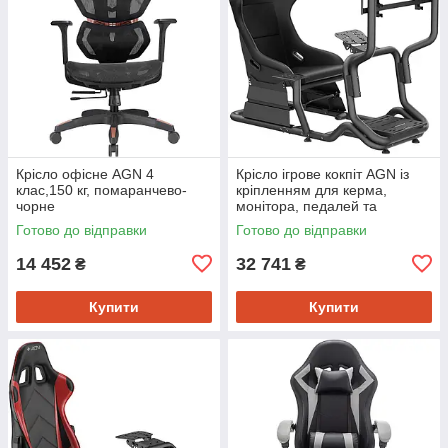
Крісло офісне AGN 4
Крісло ігрове кокпіт AGN із
клас,150 кг, помаранчево-
кріпленням для керма,
чорне
монітора, педалей та
коробки передач чорне
Готово до відправки
Готово до відправки
14 452
32 741
₴
₴
Купити
Купити