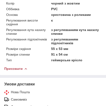
Колір
чорний з жовтим
Оббивка
PVC
Основа
хрестовина з роликами
Регулювання висоти
є
сидіння
Регулювання кута нахилу
з регулюванням кута нахилу
спинки
спинки
Регулювання підлокітників
з регулюванням
підлокітників
Розміри сидіння
55 х 53 мм
Розміри спинки
91 х 54 см
Тип
геймерське крісло
Приховати
Умови доставки
Нова Пошта
Самовивіз