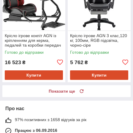
Крісло ігрове кокпіт AGN із
Крісло ігрове AGN 3 клас,120
кріпленням для керма,
кг, 100мм, RGB підсвітка,
педалей та коробки передач
чорно-сіре
чорне
Готово до відправки
Готово до відправки
16 523
5 762
₴
₴
Купити
Купити
Показати ще
Про нас
97% позитивних з 1658 відгуків за рік
Працює з 06.09.2016