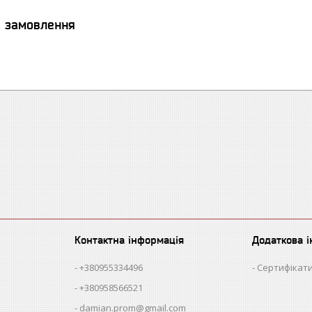
я замовлення
Контактна інформація
Додаткова 
+380955334496
Сертифікати
+380958566521
damian.prom@gmail.com