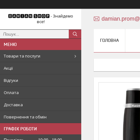
🅳🅰🅼🅸🅰🅽.🆂🅷🅾🅿 - Знайдемо
damian.prom@
все!
ГОЛОВНА
Товари та послуги
Акції
Відгуки
Оплата
Доставка
Повернення та обмін
ГРАФІК РОБОТИ