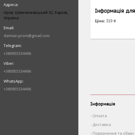
Інформація дл
пров. Шевченківський 32, Харків,
Україна
Ціна:
319 ₴
damian.prom@gmail.com
+380955334496
+380955334496
+380955334496
Інформація
Оплата
Доставка
Повернення та обмін