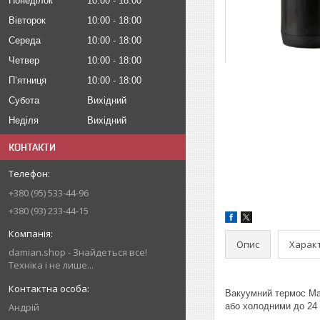
Понеділок
10:00
18:00
Вівторок
10:00
18:00
Середа
10:00
18:00
Четвер
10:00
18:00
Пʼятниця
10:00
18:00
Субота
Вихідний
Неділя
Вихідний
КОНТАКТИ
+380 (95) 533-44-96
+380 (93) 233-44-15
Опис
Харак
damian.shop - Знайдеться все!
Техніка і не лише...
Вакуумний термос Mag
Андрій
або холодними до 24 