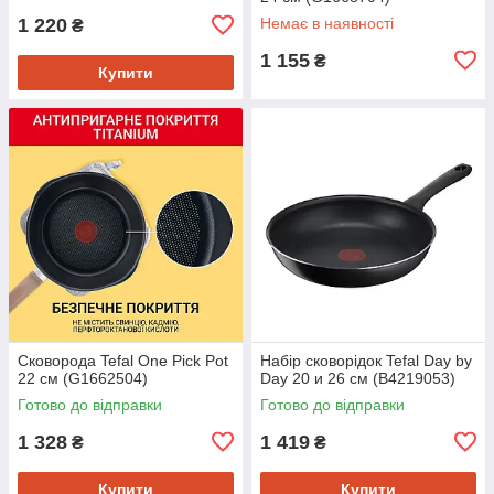
1 220
Немає в наявності
₴
1 155
₴
Купити
Сковорода Tefal One Pick Pot
Набір сковорідок Tefal Day by
22 см (G1662504)
Day 20 и 26 см (B4219053)
Готово до відправки
Готово до відправки
1 328
1 419
₴
₴
Купити
Купити