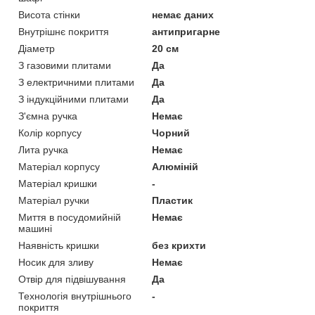
Висота стінки
немає даних
Внутрішнє покриття
антипригарне
Діаметр
20 см
З газовими плитами
Да
З електричними плитами
Да
З індукційними плитами
Да
З'ємна ручка
Немає
Колір корпусу
Чорний
Лита ручка
Немає
Матеріал корпусу
Алюміній
Матеріал кришки
-
Матеріал ручки
Пластик
Миття в посудомийній
Немає
машині
Наявність кришки
без крихти
Носик для зливу
Немає
Отвір для підвішування
Да
Технологія внутрішнього
-
покриття