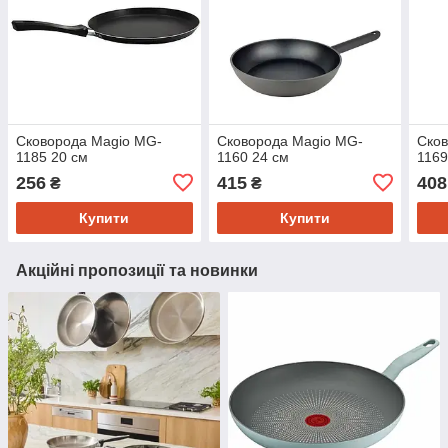
Сковорода Magio MG-
Сковорода Magio MG-
Сков
1185 20 см
1160 24 см
1169
256
415
408
₴
₴
Купити
Купити
Акційні пропозиції та новинки