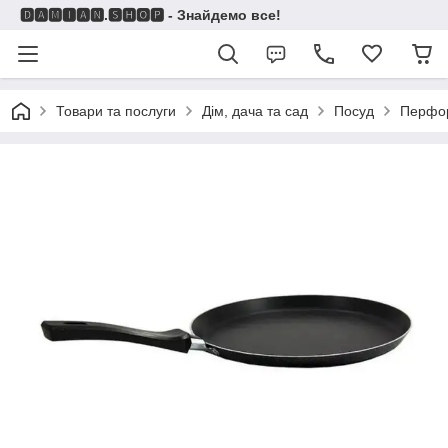
🅳🅰🅼🅸🅰🅽.🆂🅷🅾🅿 - Знайдемо все!
Товари та послуги
Дім, дача та сад
Посуд
Перфо