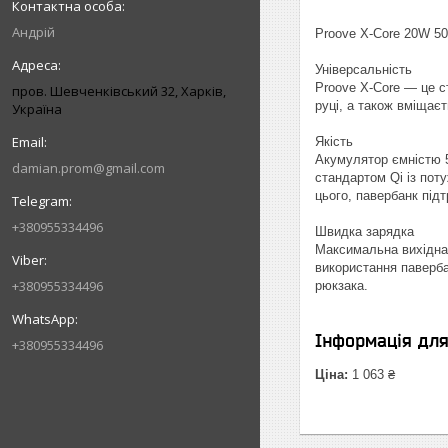
Андрій
Proove X-Core 20W 50
Універсальність
Proove X-Core — це с
пров. Шевченківський 32, Харків,
руці, а також вміщає
Україна
Якість
Акумулятор ємністю 5
damian.prom@gmail.com
стандартом Qi із пот
цього, павербанк під
+380955334496
Швидка зарядка
Максимальна вихідна 
використання паверба
+380955334496
рюкзака.
Інформація дл
+380955334496
Ціна:
1 063 ₴