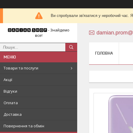
Ви спробували зв'язатися у неробочий час. Я
🅳🅰🅼🅸🅰🅽.🆂🅷🅾🅿 - Знайдемо
damian.prom@
все!
ГОЛОВНА
Товари та послуги
Акції
Відгуки
Оплата
Доставка
Повернення та обмін