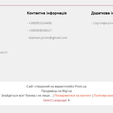
Контактна інформація
Додаткова 
+380955334496
Сертифікати
+380958566521
damian.prom@gmail.com
ності
Сайт створений на маркетплейсі
Prom.ua
Продавець на Bigl.ua
damian.shop - Знайдеться все! Техніка і не лише... |
Поскаржитися на контент
|
Політика кон
Select Language
▼