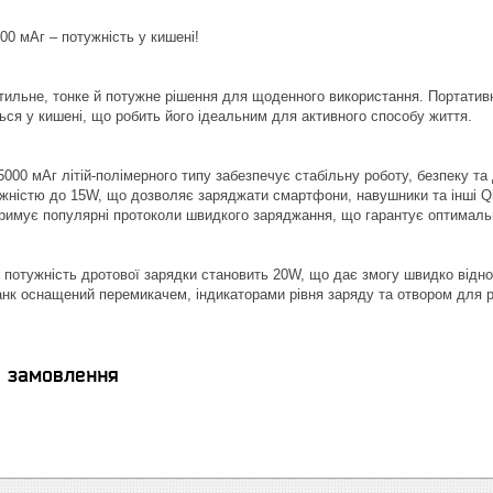
00 мАг – потужність у кишені!
тильне, тонке й потужне рішення для щоденного використання. Портатив
ться у кишені, що робить його ідеальним для активного способу життя.
000 мАг літій-полімерного типу забезпечує стабільну роботу, безпеку та
ужністю до 15W, що дозволяє заряджати смартфони, навушники та інші Qi-с
тримує популярні протоколи швидкого заряджання, що гарантує оптимальну
потужність дротової зарядки становить 20W, що дає змогу швидко відно
нк оснащений перемикачем, індикаторами рівня заряду та отвором для р
я замовлення