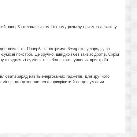
ний павербанк завдяки компактному розміру приємно лежить у
 довговічність. Павербанк підтримує бездротову зарядку за
умісні пристрої. Це зручно, швидко і без зайвих дротів. Окрім
 швидкість і сумісність із більшістю сучасних пристроїв.
влювати заряд навіть енергоємних гаджетів. Для зручного
емінця, що дозволяє легко прикріпити його до сумки чи