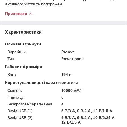
активного життя та подорожей.
Приховати
Характеристики
Основні атрибути
Виробник
Proove
Тип
Power bank
Габаритні розміри
Вага
194 г
Користувальницькі характеристики
Ємність
10000 мА/г
Індикація
є
Бездротове заряджання
є
Вихід USB (1)
5 В/3 A, 9 В/2 A, 12 В/1.5 A
Вихід USB (2)
5 В/3 A, 9 В/2 A, 10 В/2.25 A,
12 В/1.5 А