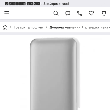
🅳🅰🅼🅸🅰🅽.🆂🅷🅾🅿 - Знайдемо все!
Товари та послуги
Джерела живлення й альтернативна 