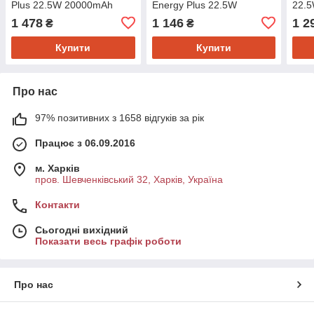
Plus 22.5W 20000mAh
Energy Plus 22.5W
22.
White (PBF222120002)
10000mAh Sky Blue
Silv
1 478
1 146
1 2
₴
₴
(PBVE15012208)
(PN
Купити
Купити
Про нас
97% позитивних з 1658 відгуків за рік
Працює з 06.09.2016
м. Харків
пров. Шевченківський 32, Харків, Україна
Контакти
Сьогодні вихідний
Показати весь графік роботи
Про нас