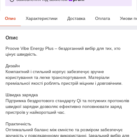
Опис
Характеристики
Доставка
Оплата
Умови п
Опис
Proove Vibe Energy Plus – бездоганний вибір для тих, хто
цінує швидкість.
Дизайн
Компактний і стильний корпус забезпечує зручне
користування та легке транспортування. Матеріали
преміальної якості роблять пристрій міцним і довговічним.
Швидка зарядка
Підтримка бездротового стандарту Qi та потужних протоколів
швидкої зарядки дозволяє ефективно поповнювати заряд
пристроїв у найкоротший час.
Практичність
Оптимальний баланс між ємністю та розміром забезпечує
зручність у повсякденному використанні. Ідеальний вибір для