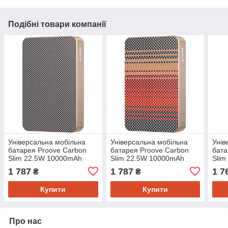
Подібні товари компанії
Універсальна мобільна
Універсальна мобільна
Унів
батарея Proove Carbon
батарея Proove Carbon
бата
Slim 22.5W 10000mAh
Slim 22.5W 10000mAh
Slim
Sunflare (PBCS22110050)
Glowrise (PBCS22110052)
Blac
1 787
1 787
1 7
₴
₴
Купити
Купити
Про нас