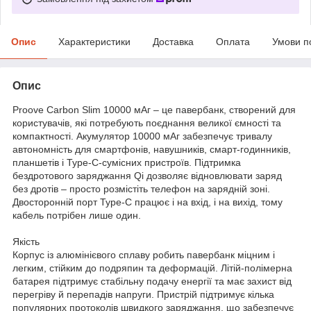
Опис
Характеристики
Доставка
Оплата
Умови п
Опис
Proove Carbon Slim 10000 мАг – це павербанк, створений для
користувачів, які потребують поєднання великої ємності та
компактності. Акумулятор 10000 мАг забезпечує тривалу
автономність для смартфонів, навушників, смарт-годинників,
планшетів і Type-C-сумісних пристроїв. Підтримка
бездротового заряджання Qi дозволяє відновлювати заряд
без дротів – просто розмістіть телефон на зарядній зоні.
Двосторонній порт Type-C працює і на вхід, і на вихід, тому
кабель потрібен лише один.
Якість
Корпус із алюмінієвого сплаву робить павербанк міцним і
легким, стійким до подряпин та деформацій. Літій-полімерна
батарея підтримує стабільну подачу енергії та має захист від
перегріву й перепадів напруги. Пристрій підтримує кілька
популярних протоколів швидкого заряджання, що забезпечує