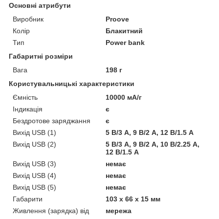
Основні атрибути
Виробник
Proove
Колір
Блакитний
Тип
Power bank
Габаритні розміри
Вага
198 г
Користувальницькі характеристики
Ємність
10000 мА/г
Індикація
є
Бездротове заряджання
є
Вихід USB (1)
5 В/3 A, 9 В/2 A, 12 В/1.5 A
Вихід USB (2)
5 В/3 A, 9 В/2 A, 10 В/2.25 A,
12 В/1.5 А
Вихід USB (3)
немає
Вихід USB (4)
немає
Вихід USB (5)
немає
Габарити
103 х 66 х 15 мм
Живлення (зарядка) від
мережа