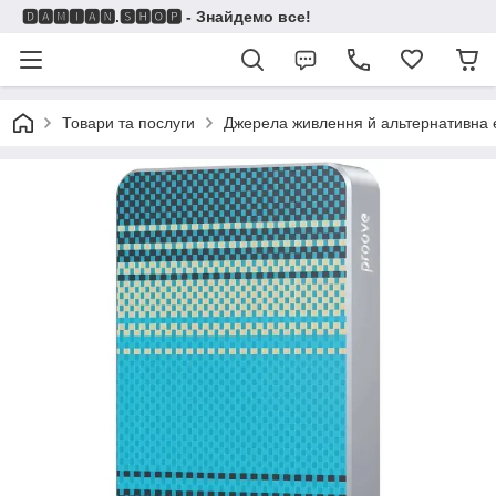
🅳🅰🅼🅸🅰🅽.🆂🅷🅾🅿 - Знайдемо все!
Товари та послуги
Джерела живлення й альтернативна 