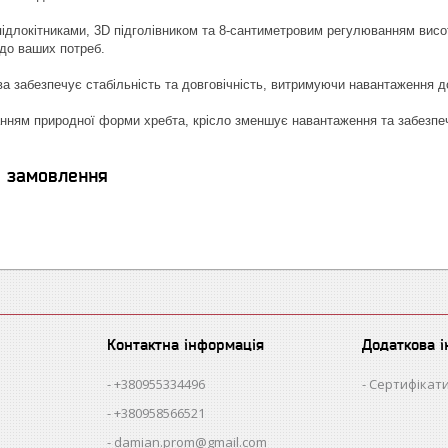
ідлокітниками, 3D підголівником та 8-сантиметровим регулюванням висо
 до ваших потреб.
а забезпечує стабільність та довговічність, витримуючи навантаження до
нням природної форми хребта, крісло зменшує навантаження та забезпе
я замовлення
Контактна інформація
Додаткова 
+380955334496
Сертифікати
+380958566521
damian.prom@gmail.com