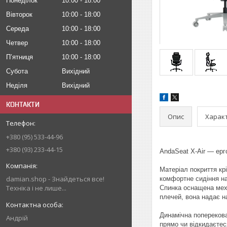
Понеділок
10:00
18:00
Вівторок
10:00
18:00
Середа
10:00
18:00
Четвер
10:00
18:00
Пʼятниця
10:00
18:00
Субота
Вихідний
Неділя
Вихідний
КОНТАКТИ
Опис
Харак
+380 (95) 533-44-96
+380 (93) 233-44-15
AndaSeat X-Air — ерг
Матеріал покриття кр
damian.shop - Знайдеться все!
комфортне сидіння нав
Техніка і не лише...
Спинка оснащена меха
плечей, вона надає на
Динамічна поперекова
Андрій
прямо чи відкидаєтес