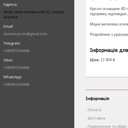
Крісло оснащене 4D п
пров. Шевченківський 32, Харків,
підтримку відповідно
Україна
Міцна металева основ
damian.prom@gmail.com
Розроблене з урахува
Інформація дл
+380955334496
Ціна:
17 804 ₴
+380955334496
+380955334496
Інформація
Оплата
Доставка
Повернення та обмін