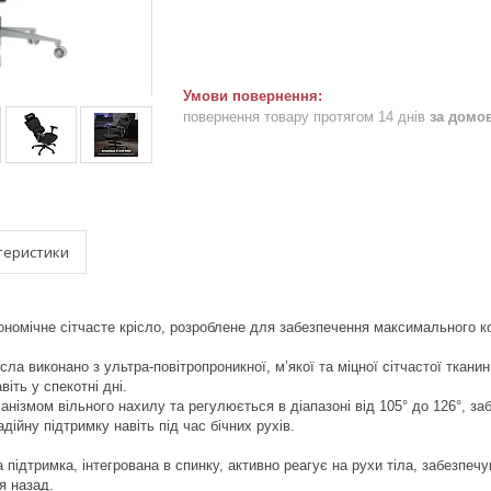
повернення товару протягом 14 днів
за домо
теристики
ономічне сітчасте крісло, розроблене для забезпечення максимального ко
ісла виконано з ультра-повітропроникної, м’якої та міцної сітчастої тка
іть у спекотні дні.
нізмом вільного нахилу та регулюється в діапазоні від 105° до 126°, з
дійну підтримку навіть під час бічних рухів.
 підтримка, інтегрована в спинку, активно реагує на рухи тіла, забезпеч
я назад.