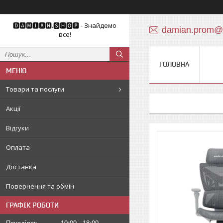
🅳🅰🅼🅸🅰🅽.🆂🅷🅾🅿 - Знайдемо
damian.prom@
все!
ГОЛОВНА
Товари та послуги
Акції
Відгуки
Оплата
Доставка
Повернення та обмін
ГРАФІК РОБОТИ