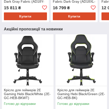
Dark Gray Fabric (AD18Y-
Fabric Dark Gray (AD18XL-
Fabr
06-GB-F)
52-GB-F-G01)
15 811
16 799
12 
₴
₴
Купити
Купити
Акційні пропозиції та новинки
Крісло для геймерів 2E
Крісло для геймерів 2E
Gaming Hebi Black/White (2E-
Gaming Hebi Black/Green (2E-
GC-HEB-BKWT)
GC-HEB-BK)
Готово до відправки
Готово до відправки