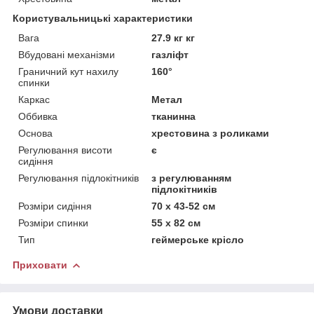
Користувальницькі характеристики
Вага
27.9 кг кг
Вбудовані механізми
газліфт
Граничний кут нахилу
160°
спинки
Каркас
Метал
Оббивка
тканинна
Основа
хрестовина з роликами
Регулювання висоти
є
сидіння
Регулювання підлокітників
з регулюванням
підлокітників
Розміри сидіння
70 х 43-52 см
Розміри спинки
55 х 82 см
Тип
геймерське крісло
Приховати
Умови доставки