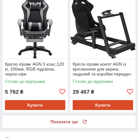
Крісло ігрове AGN 3 клас,120
Крісло ігрове кокпіт AGN із
кг, 100мм, RGB підсвітка,
кріпленням для керма,
чорно-сіре
педалей та коробки передач
чорне
Готово до відправки
Готово до відправки
5 762
29 467
₴
₴
Купити
Купити
Показати ще