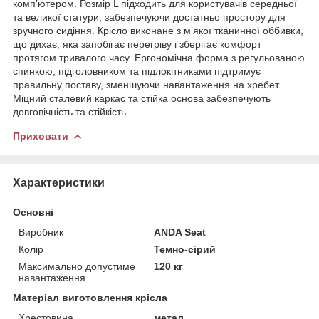
комп’ютером. Розмір L підходить для користувачів середньої
та великої статури, забезпечуючи достатньо простору для
зручного сидіння. Крісло виконане з м’якої тканинної оббивки,
що дихає, яка запобігає перегріву і зберігає комфорт
протягом тривалого часу. Ергономічна форма з регульованою
спинкою, підголовником та підлокітниками підтримує
правильну поставу, зменшуючи навантаження на хребет.
Міцний сталевий каркас та стійка основа забезпечують
довговічність та стійкість.
Приховати
Характеристики
Основні
Виробник
ANDA Seat
Колір
Темно-сірий
Максимально допустиме
120 кг
навантаження
Матеріал виготовлення крісла
Хрестовина
метал