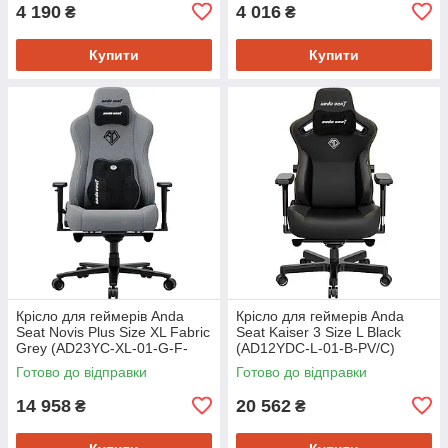
4 190
4 016
₴
₴
Купити
Купити
Крісло для геймерів Anda
Крісло для геймерів Anda
Seat Novis Plus Size XL Fabric
Seat Kaiser 3 Size L Black
Grey (AD23YC-XL-01-G-F-
(AD12YDC-L-01-B-PV/C)
G04)
Готово до відправки
Готово до відправки
14 958
20 562
₴
₴