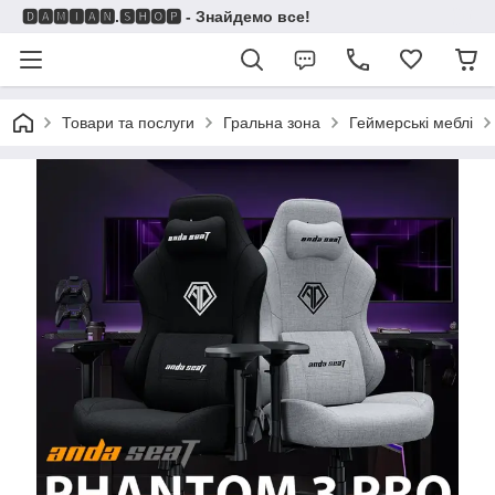
🅳🅰🅼🅸🅰🅽.🆂🅷🅾🅿 - Знайдемо все!
Товари та послуги
Гральна зона
Геймерські меблі