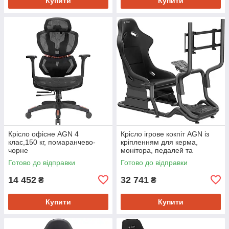
Купити
Купити
Крісло офісне AGN 4
Крісло ігрове кокпіт AGN із
клас,150 кг, помаранчево-
кріпленням для керма,
чорне
монітора, педалей та
коробки передач чорне
Готово до відправки
Готово до відправки
14 452
32 741
₴
₴
Купити
Купити