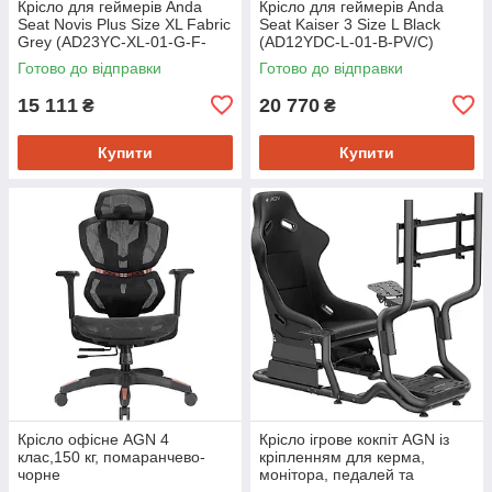
Крісло для геймерів Anda
Крісло для геймерів Anda
Seat Novis Plus Size XL Fabric
Seat Kaiser 3 Size L Black
Grey (AD23YC-XL-01-G-F-
(AD12YDC-L-01-B-PV/C)
G04)
Готово до відправки
Готово до відправки
15 111
20 770
₴
₴
Купити
Купити
Крісло офісне AGN 4
Крісло ігрове кокпіт AGN із
клас,150 кг, помаранчево-
кріпленням для керма,
чорне
монітора, педалей та
коробки передач чорне