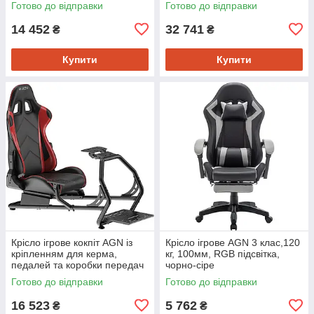
Готово до відправки
Готово до відправки
14 452
32 741
₴
₴
Купити
Купити
Крісло ігрове кокпіт AGN із
Крісло ігрове AGN 3 клас,120
кріпленням для керма,
кг, 100мм, RGB підсвітка,
педалей та коробки передач
чорно-сіре
чорне
Готово до відправки
Готово до відправки
16 523
5 762
₴
₴