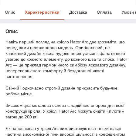
Опис
Характеристики
Доставка
Оплата
Умови 
Опис
Навіть перший погляд на крісло Hator Arc дає зрозуміти, що
перед вами неординарна модель. Оригінальний, не
класичний дизайн крісла чудово поєднується з фанатичною
увагою до кожного елементу, до кожного шва та стібка. Hator
Arc — це приклад гармонійного симбіозу яскравого дизайну,
неперевершеного комфорту й бездоганної якості
виготовлення.
Свіжий і одночасно строгий дизайн прикрасить будь-яке
робоче місце.
Високоміцна металева основа є надійною опорою для всієї
конструкції крісла. У кріслі Hator Arc можуть сидіти «пілоти»
вагою до 200 кг!
Як наповнювач у кріслі Arc використовуються тільки цільні
частини високоякісної піни високої щільності з коефіцієнтом