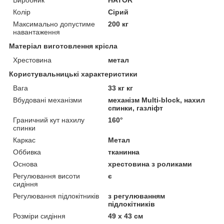
Колір
Сірий
Максимально допустиме
200 кг
навантаження
Матеріал виготовлення крісла
Хрестовина
метал
Користувальницькі характеристики
Вага
33 кг кг
Вбудовані механізми
механізм Multi-block, нахил
спинки, газліфт
Граничний кут нахилу
160°
спинки
Каркас
Метал
Оббивка
тканинна
Основа
хрестовина з роликами
Регулювання висоти
є
сидіння
Регулювання підлокітників
з регулюванням
підлокітників
Розміри сидіння
49 х 43 см