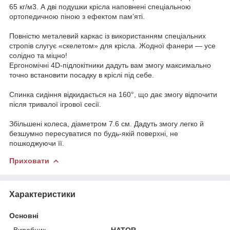
65 кг/м3. А дві подушки крісла наповнені спеціальною
ортопедичною піною з ефектом пам’яті.
Повністю металевий каркас із використанням спеціальних
стропів слугує «скелетом» для крісла. Жодної фанери — усе
солідно та міцно!
Ергономічні 4D-підлокітники дадуть вам змогу максимально
точно встановити посадку в кріслі під себе.
Спинка сидіння відкидається на 160°, що дає змогу відпочити
після тривалої ігрової сесії.
Збільшені колеса, діаметром 7.6 см. Дадуть змогу легко й
безшумно пересуватися по будь-якій поверхні, не
пошкоджуючи її.
Приховати
Характеристики
Основні
Виробник
HATOR