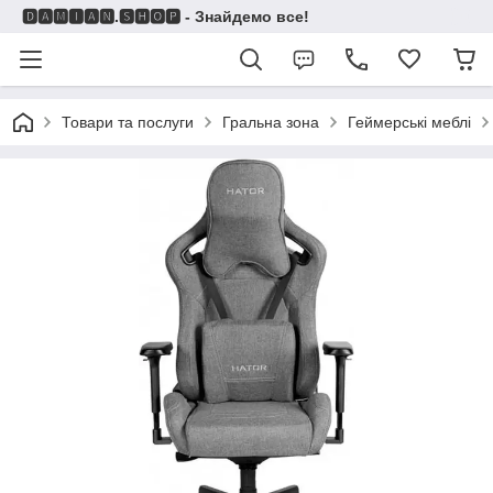
🅳🅰🅼🅸🅰🅽.🆂🅷🅾🅿 - Знайдемо все!
Товари та послуги
Гральна зона
Геймерські меблі