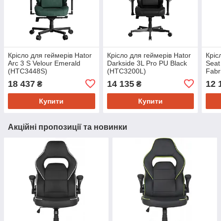
Крісло для геймерів Hator
Крісло для геймерів Hator
Кріс
Arc 3 S Velour Emerald
Darkside 3L Pro PU Black
Seat
(HTC3448S)
(HTC3200L)
Fabr
18 437
14 135
12 
₴
₴
Купити
Купити
Акційні пропозиції та новинки