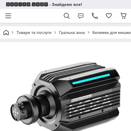
🅳🅰🅼🅸🅰🅽.🆂🅷🅾🅿 - Знайдемо все!
Товари та послуги
Гральна зона
Килимки для мишки