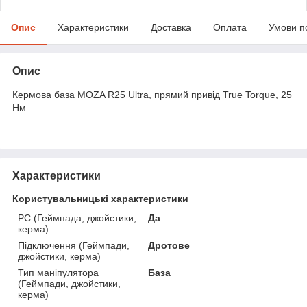
Опис
Характеристики
Доставка
Оплата
Умови п
Опис
Кермова база MOZA R25 Ultra, прямий привід True Torque, 25
Нм
Характеристики
Користувальницькі характеристики
PC (Геймпада, джойстики,
Да
керма)
Підключення (Геймпади,
Дротове
джойстики, керма)
Тип маніпулятора
База
(Геймпади, джойстики,
керма)