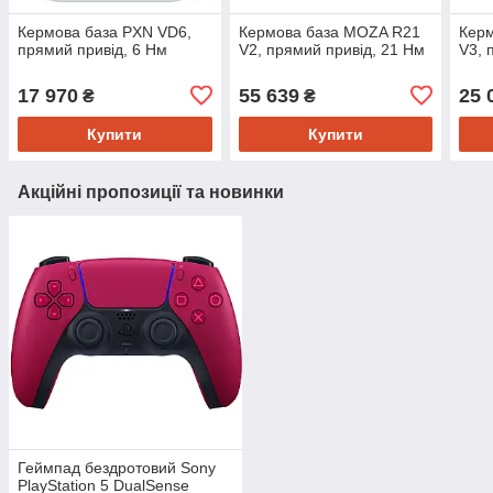
Кермова база PXN VD6,
Кермова база MOZA R21
Кер
прямий привід, 6 Нм
V2, прямий привід, 21 Нм
V3, 
17 970
55 639
25 
₴
₴
Купити
Купити
Акційні пропозиції та новинки
Геймпад бездротовий Sony
PlayStation 5 DualSense