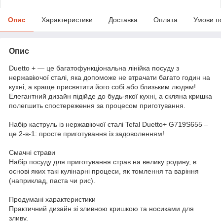
Опис
Характеристики
Доставка
Оплата
Умови п
Опис
Duetto + — це багатофункціональна лінійка посуду з
нержавіючої сталі, яка допоможе не втрачати багато годин на
кухні, а краще присвятити його собі або близьким людям!
Елегантний дизайн підійде до будь-якої кухні, а скляна кришка
полегшить спостереження за процесом приготування.
Набір каструль із нержавіючої сталі Tefal Duetto+ G719S655 –
це 2-в-1: просте приготування із задоволенням!
Смачні страви
Набір посуду для приготування страв на велику родину, в
основі яких такі кулінарні процеси, як томлення та варіння
(наприклад, паста чи рис).
Продумані характеристики
Практичний дизайн зі зливною кришкою та носиками для
зливу.