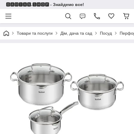
🅳🅰🅼🅸🅰🅽.🆂🅷🅾🅿 - Знайдемо все!
Товари та послуги
Дім, дача та сад
Посуд
Перфо