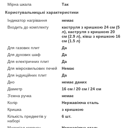
Мірна шкала
Так
Користувальницькі характеристики
Індикатор нагрівання
немає
Входить до комплекту
каструля з кришкою 24 см (5
л), каструля з кришкою 20
см (2.9 л), ківш з кришкою 16
см (1.5 л)
Для газових плит
Да
Для духових шаф
Да
Для електричних плит
Да
Для мікрохвильових печей
Немає
Для індукційних плит
Да
Дно
немає даних
Діаметр
16 см / 20 см / 24 см
З'ємна ручка
немає
Колір
Нержавіюча сталь
Кришка
з кришкою
Кількість предметів у
6 шт.
наборі
Матеріал корпусу
Нержавіюча сталь