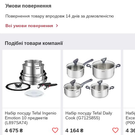
Умови повернення
Повернення товару впродовж 14 днів за домовленістю
Всі умови повернення
Подібні товари компанії
Набір посуду Tefal Ingenio
Набір посуду Tefal Daily
Набі
Emotion 10 предметів
Cook (G712S855)
Exсe
(L897SA74)
(P00
4 675
4 164
4 3
₴
₴