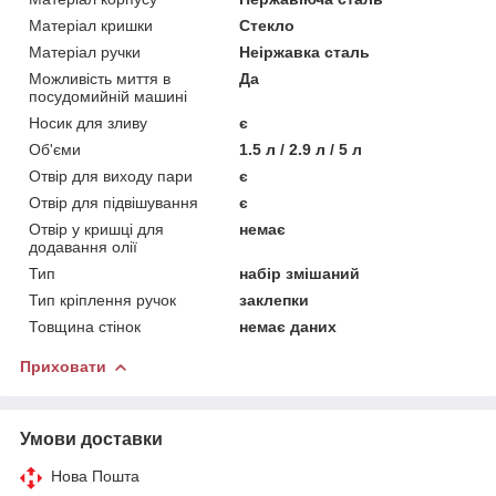
Матеріал кришки
Стекло
Матеріал ручки
Неіржавка сталь
Можливість миття в
Да
посудомийній машині
Носик для зливу
є
Об'єми
1.5 л / 2.9 л / 5 л
Отвір для виходу пари
є
Отвір для підвішування
є
Отвір у кришці для
немає
додавання олії
Тип
набір змішаний
Тип кріплення ручок
заклепки
Товщина стінок
немає даних
Приховати
Умови доставки
Нова Пошта