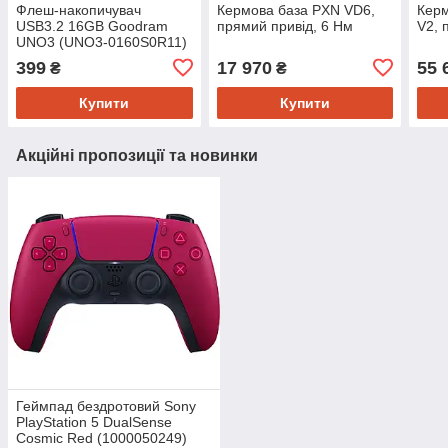
Флеш-накопичувач
Кермова база PXN VD6,
Кер
USB3.2 16GB Goodram
прямий привід, 6 Нм
V2, 
UNO3 (UNO3-0160S0R11)
399
17 970
55 
₴
₴
Купити
Купити
Акційні пропозиції та новинки
Геймпад бездротовий Sony
PlayStation 5 DualSense
Cosmic Red (1000050249)