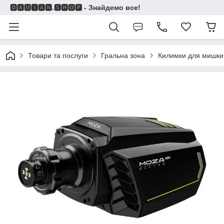
🅳🅰🅼🅸🅰🅽.🆂🅷🅾🅿 - Знайдемо все!
Товари та послуги
Гральна зона
Килимки для мишки