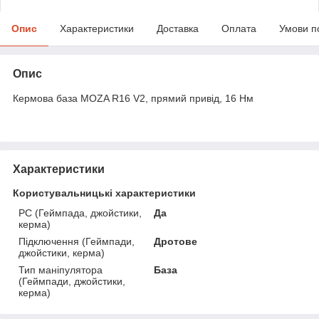
Опис
Характеристики
Доставка
Оплата
Умови п
Опис
Кермова база MOZA R16 V2, прямий привід, 16 Нм
Характеристики
Користувальницькі характеристики
PC (Геймпада, джойстики,
Да
керма)
Підключення (Геймпади,
Дротове
джойстики, керма)
Тип маніпулятора
База
(Геймпади, джойстики,
керма)