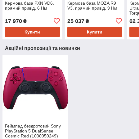
Кермова база PXN VD6,
Кермова база MOZA R9
Кер
прямий привід, 6 Нм
V3, прямий привід, 9 Нм
Ultr
Torq
17 970
25 037
62 
₴
₴
Купити
Купити
Акційні пропозиції та новинки
Геймпад бездротовий Sony
PlayStation 5 DualSense
Cosmic Red (1000050249)