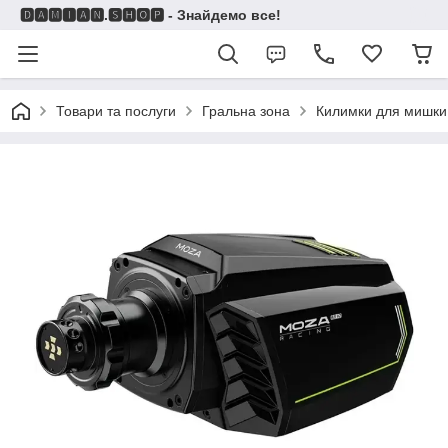
🅳🅰🅼🅸🅰🅽.🆂🅷🅾🅿 - Знайдемо все!
Товари та послуги
Гральна зона
Килимки для мишки