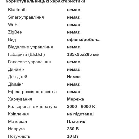
Користувальницькі характеристики
Bluetooth
немає
Smart-управління
немає
Wi-Fi
немає
ZigBee
немає
Вид
офісна/робоча
Віддалене управління
немає
Габарити (ШхВхГ)
185х95х265 мм
Голосове управління
немає
Динамік
немає
Для дітей
Немає
Діммінг
немає
Ефект розсіяного світла
немає
Харчування
Мережа
Кольорова температура
3000 - 6000 K
Кріплення
на підставці
Матеріал
Пластик
Напруга
230 В
Потужність
10 Вт