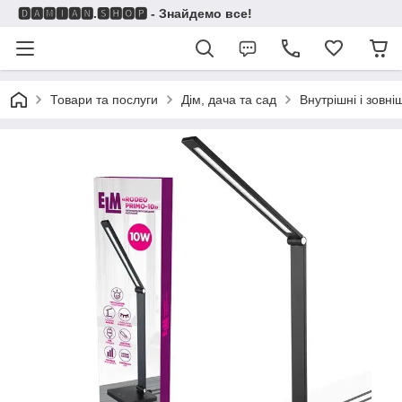
🅳🅰🅼🅸🅰🅽.🆂🅷🅾🅿 - Знайдемо все!
Товари та послуги
Дім, дача та сад
Внутрішні і зовні