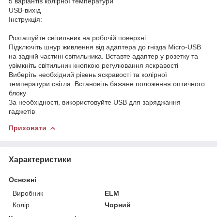
5 варіантів колірної температури
USB-вихід
Інструкція:
Розташуйте світильник на робочій поверхні
Підключіть шнур живлення від адаптера до гнізда Micro-USB
на задній частині світильника. Вставте адаптер у розетку та
увімкніть світильник кнопкою регулювання яскравості
Виберіть необхідний рівень яскравості та колірної
температури світла. Встановіть бажане положення оптичного
блоку
За необхідності, використовуйте USB для заряджання
гаджетів
Приховати
Характеристики
Основні
Виробник
ELM
Колір
Чорний