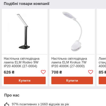
Подібні товари компанії
Настільна світлодіодна
Настільна світлодіодна
Ламп
лампа ELM Rodeo 9W
лампа ELM Krokus 7W
ста
IP20 4000K (27-0004)
IP20 4000K (27-0000)
4000
626
708
85
₴
₴
Купити
Купити
Про нас
97% позитивних з 1660 відгуків за рік