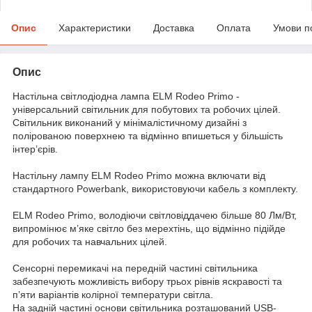
Опис
Характеристики
Доставка
Оплата
Умови п
Опис
Настільна світлодіодна лампа ELM Rodeo Primo -
універсальний світильник для побутових та робочих цілей.
Світильник виконаний у мінімалістичному дизайні з
полірованою поверхнею та відмінно впишеться у більшість
інтер’єрів.
Настільну лампу ELM Rodeo Primo можна включати від
стандартного Powerbank, використовуючи кабель з комплекту.
ELM Rodeo Primo, володіючи світловіддачею більше 80 Лм/Вт,
випромінює м’яке світло без мерехтінь, що відмінно підійде
для робочих та навчальних цілей.
Сенсорні перемикачі на передній частині світильника
забезпечують можливість вибору трьох рівнів яскравості та
п’яти варіантів колірної температури світла.
На задній частині основи світильника розташований USB-