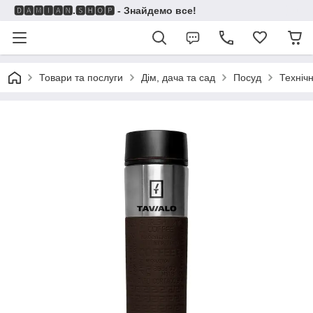
🅳🅰🅼🅸🅰🅽.🆂🅷🅾🅿 - Знайдемо все!
Товари та послуги
Дім, дача та сад
Посуд
Техніч