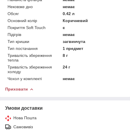
Нековзке дно
немає
Обсяг
0.42 л
Основний колір
Коричневий
Покриття Soft Touch
є
Підігрів
немає
Тип кришки
загвинчута
Тип постачання
1 предмет
Тривалість збереження
8 г
тепла
Тривалість збереження
24 г
холоду
Чохол у комплекті
немає
Приховати
Умови доставки
Нова Пошта
Самовивіз