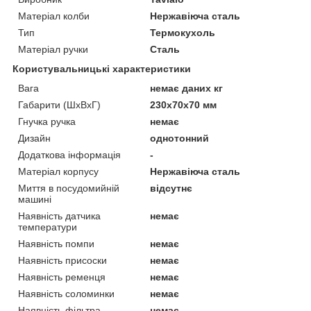
Матеріал колби
Нержавіюча сталь
Тип
Термокухоль
Матеріал ручки
Сталь
Користувальницькі характеристики
Вага
немає даних кг
Габарити (ШхВхГ)
230x70x70 мм
Гнучка ручка
немає
Дизайн
однотонний
Додаткова інформація
-
Матеріал корпусу
Нержавіюча сталь
Миття в посудомийній
відсутнє
машині
Наявність датчика
немає
температури
Наявність помпи
немає
Наявність присоски
немає
Наявність ременця
немає
Наявність соломинки
немає
Наявність фільтра
немає