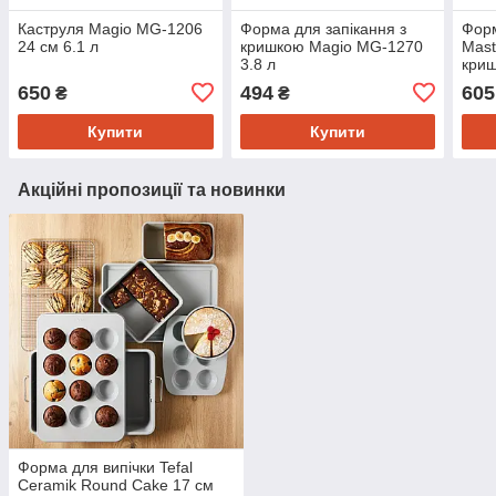
Каструля Magio MG-1206
Форма для запікання з
Форм
24 см 6.1 л
кришкою Magio MG-1270
Mast
3.8 л
криш
650
494
605
₴
₴
Купити
Купити
Акційні пропозиції та новинки
Форма для випічки Tefal
Ceramik Round Cake 17 см