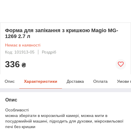
Форма для запікання з кришкою Magio MG-
1269 2.7 л
Немає в наявності
Код: 101913-05
Роздріб
336
₴
Опис
Характеристики
Доставка
Оплата
Умови 
Опис
Особливості
можна зберігати в морозильній камері, можна мити в
посудомийній машині, підходить для духовки, мікрохвильової
печі без кришки