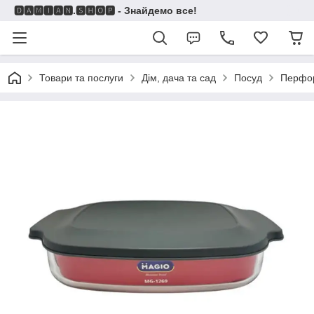
🅳🅰🅼🅸🅰🅽.🆂🅷🅾🅿 - Знайдемо все!
Товари та послуги
Дім, дача та сад
Посуд
Перфо