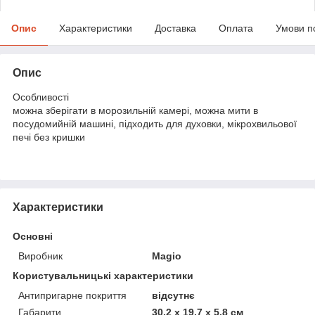
Опис
Характеристики
Доставка
Оплата
Умови п
Опис
Особливості
можна зберігати в морозильній камері, можна мити в
посудомийній машині, підходить для духовки, мікрохвильової
печі без кришки
Характеристики
Основні
Виробник
Magio
Користувальницькі характеристики
Антипригарне покриття
відсутнє
Габарити
30.2 х 19.7 х 5.8 см