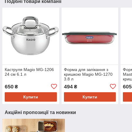
Подібні товари компанії
Каструля Magio MG-1206
Форма для запікання з
Форм
24 см 6.1 л
кришкою Magio MG-1270
Mast
3.8 л
криш
650
494
605
₴
₴
Купити
Купити
Акційні пропозиції та новинки