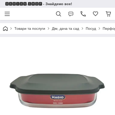
🅳🅰🅼🅸🅰🅽.🆂🅷🅾🅿 - Знайдемо все!
Товари та послуги
Дім, дача та сад
Посуд
Перфо