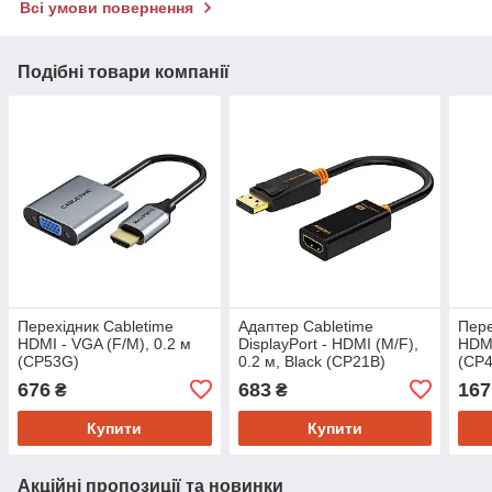
Всі умови повернення
Подібні товари компанії
Перехідник Cabletime
Адаптер Сabletime
Пере
HDMI - VGA (F/M), 0.2 м
DisplayPort - HDMI (M/F),
HDMI
(CP53G)
0.2 м, Black (CP21B)
(CP
676
683
167
₴
₴
Купити
Купити
Акційні пропозиції та новинки