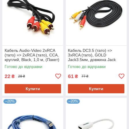
Кабель Audio-Video 2хRCA
Кабель DC3.5 (тато) =>
(тато) => 2хRCA (тато), CCA,
3хRCA (тато), GOLD
круглий, Black, 1,0 м, (Пакет)
Jack3.5мм, довжина Jack
15мм, CU, круглий, Black, 3
Готово до відправки
Готово до відправки
м, (Пакет) Q500
22
61
₴
₴
28 ₴
77 ₴
Купити
Купити
–20%
–20%