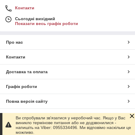
Контакти
Сьогодні вихідний
Показати весь графік роботи
Про нас
Контакти
Доставка та оплата
Графік роботи
Повна версія сайту
Сайт створено на маркетплейсі
Prom.ua
Ви спробували зв'язатися у неробочий час. Якщо у Вас
виникло термінове питання або не додзвонилися -
напишіть на Viber: 0955334496. Ми відповімо наскільки це
Політика конфіденційності
можливо.