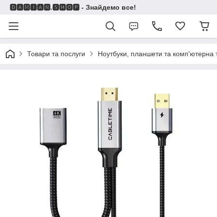
🅳🅰🅼🅸🅰🅽.🆂🅷🅾🅿 - Знайдемо все!
Товари та послуги
Ноутбуки, планшети та комп'ютерна 