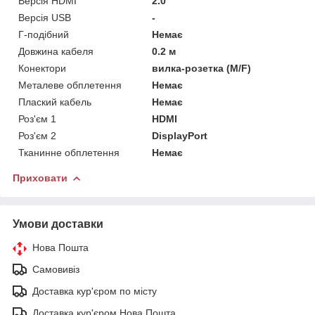
Версія HDMI
2.0
Версія USB
-
Г-подібний
Немає
Довжина кабеля
0.2 м
Конектори
вилка-розетка (M/F)
Металеве обплетення
Немає
Плаский кабель
Немає
Роз'єм 1
HDMI
Роз'єм 2
DisplayPort
Тканинне обплетення
Немає
Приховати
Умови доставки
Нова Пошта
Самовивіз
Доставка кур'єром по місту
Доставка кур'єром Нова Пошта