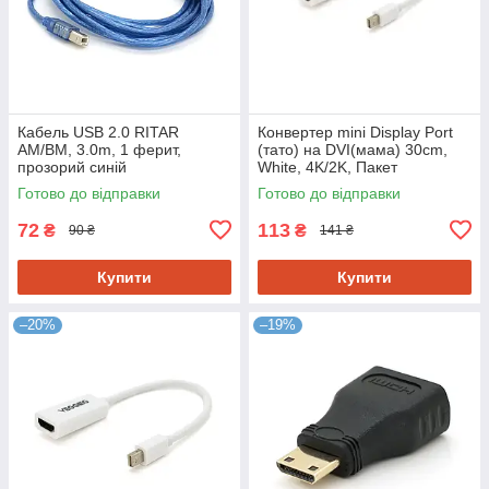
Кабель USB 2.0 RITAR
Конвертер mini Display Port
AM/BM, 3.0m, 1 ферит,
(тато) на DVI(мама) 30cm,
прозорий синій
White, 4K/2K, Пакет
Готово до відправки
Готово до відправки
72
113
₴
₴
90 ₴
141 ₴
Купити
Купити
–20%
–19%