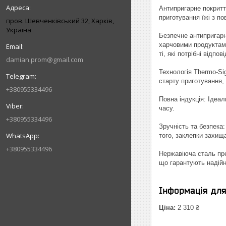
Антипригарне покритт
приготування їжі з п
пров. Шевченківський 32, Харків,
Україна
Безпечне антипригарн
харчовими продуктами
ті, які потрібні відп
damian.prom@gmail.com
Технологія Thermo-Si
старту приготування,
+380955334496
Повна індукція: Ідеа
часу.
+380955334496
Зручність та безпека
того, заклепки захищ
+380955334496
Нержавіюча сталь пре
що гарантують надійн
Інформація дл
Ціна:
2 310 ₴