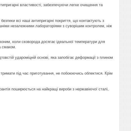
нтипригарні властивості, забезпечуючи легке очищення та
безпеки всі наші антипригарні покриття, що контактують з
шніми незалежними лабораторіями з суворішим контролем, ніж
рвоним, коли сковорода досягає ідеальної температури для
а смаком.
товстій удароміцній основі, яка запобігає деформації з плином
 тримати під час приготування, не побоюючись обпектися. Крім
рантія поширюється на найкращі вироби з нержавіючої сталі,