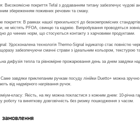
я: Високоякісне покриття Tefal з додаванням титану забезпечує чудові а
овним збереженням поживних речовин та смаку.
е покриття: В рамках нашої прихильності до безкомпромісних стандартів 
, не містять PFOA, свинцю та кадмію. Випробування проводяться зовні
овідно до чинних норм, що стосуються контакту з харчовими продуктами.
gnal: Удосконалена технологія Thermo-Signal індикатор стає повністю че
 щоразу забезпечуючи смачні страви з ідеальним кольором, текстурою т
льна дифузія тепла та рівномірне прожарювання день за днем завдяки над
: Саме завдяки приклепаним ручкам посуду лінійки Duetto+ можна зручно
ають від надмірного нагрівання ручок.
міум-класу: Якість, на яку можна покластися з кожним днем: 10-річна га
у роботу та виняткову довговічність без ризику пошкодження з часом.
я замовлення