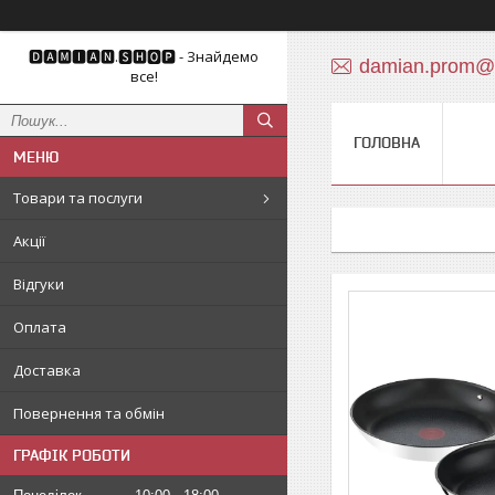
🅳🅰🅼🅸🅰🅽.🆂🅷🅾🅿 - Знайдемо
damian.prom@
все!
ГОЛОВНА
Товари та послуги
Акції
Відгуки
Оплата
Доставка
Повернення та обмін
ГРАФІК РОБОТИ