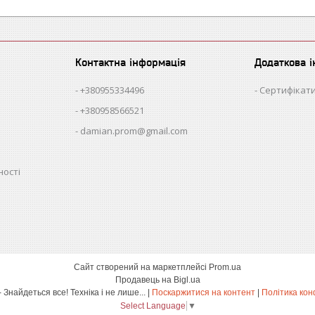
Контактна інформація
Додаткова 
+380955334496
Сертифікати
+380958566521
damian.prom@gmail.com
ності
Сайт створений на маркетплейсі
Prom.ua
Продавець на Bigl.ua
damian.shop - Знайдеться все! Техніка і не лише... |
Поскаржитися на контент
|
Політика кон
Select Language
▼