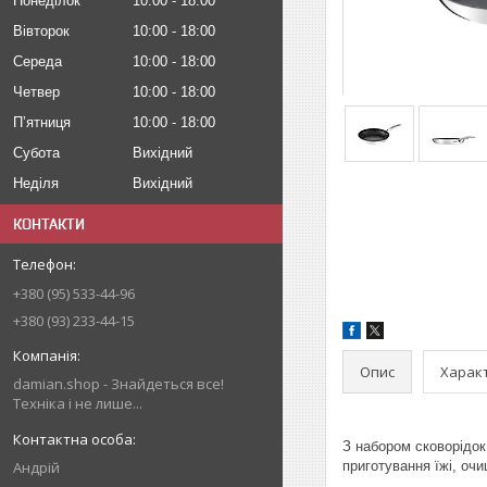
Понеділок
10:00
18:00
Вівторок
10:00
18:00
Середа
10:00
18:00
Четвер
10:00
18:00
Пʼятниця
10:00
18:00
Субота
Вихідний
Неділя
Вихідний
КОНТАКТИ
+380 (95) 533-44-96
+380 (93) 233-44-15
Опис
Харак
damian.shop - Знайдеться все!
Техніка і не лише...
З набором сковорідок 
Андрій
приготування їжі, оч