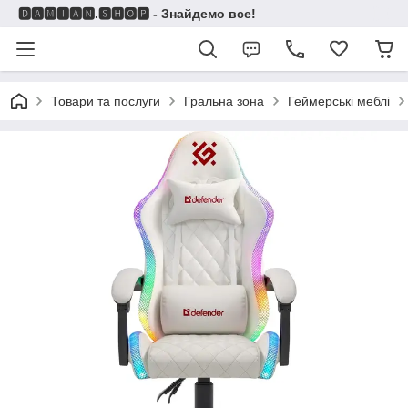
🅳🅰🅼🅸🅰🅽.🆂🅷🅾🅿 - Знайдемо все!
Товари та послуги
Гральна зона
Геймерські меблі