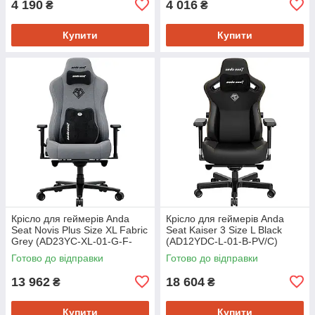
4 190
4 016
₴
₴
Купити
Купити
Крісло для геймерів Anda
Крісло для геймерів Anda
Seat Novis Plus Size XL Fabric
Seat Kaiser 3 Size L Black
Grey (AD23YC-XL-01-G-F-
(AD12YDC-L-01-B-PV/C)
G04)
Готово до відправки
Готово до відправки
13 962
18 604
₴
₴
Купити
Купити