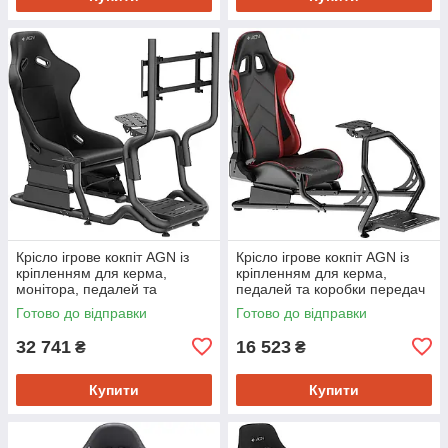
Крісло ігрове кокпіт AGN із
Крісло ігрове кокпіт AGN із
кріпленням для керма,
кріпленням для керма,
монітора, педалей та
педалей та коробки передач
коробки передач чорне
чорне
Готово до відправки
Готово до відправки
32 741
16 523
₴
₴
Купити
Купити