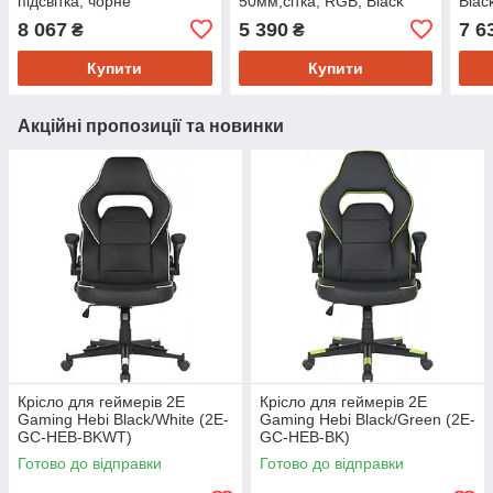
підсвітка, чорне
50мм,сітка, RGB, Black
Blac
8 067
5 390
7 6
₴
₴
Купити
Купити
Акційні пропозиції та новинки
Крісло для геймерів 2E
Крісло для геймерів 2E
Gaming Hebi Black/White (2E-
Gaming Hebi Black/Green (2E-
GC-HEB-BKWT)
GC-HEB-BK)
Готово до відправки
Готово до відправки