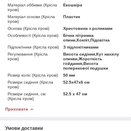
Матеріал оббивки (Крісла
Екошкіра
ігрові)
Матеріал основи (Крісла
Пластик
ігрові)
Основа (Крісла ігрові)
Хрестовина з роликами
Особливості (Крісла ігрові)
Бічна пітримка
спини,Кокпіт,Підсвітка
Підлокітники (Крісла ігрові)
З підлокітниками
Регулювання (Крісла
Висота сидіння,Кут нахилу
ігрові)
спинки,Жорсткість
гойдання,Висота
поперекової подушки
Розмір коліс (Крісла ігрові)
50 мм
Розміри сидіння (Крісла
52.5х47х6 см
ігрові)
Розміри сидіння, см
52.5 х 47 см
(Крісла ігрові)
Приховати
Умови доставки