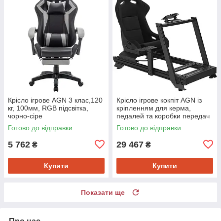
Крісло ігрове AGN 3 клас,120
Крісло ігрове кокпіт AGN із
кг, 100мм, RGB підсвітка,
кріпленням для керма,
чорно-сіре
педалей та коробки передач
чорне
Готово до відправки
Готово до відправки
5 762
29 467
₴
₴
Купити
Купити
Показати ще