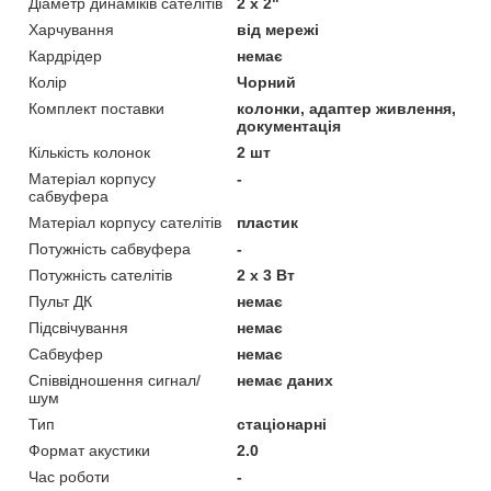
Діаметр динаміків сателітів
2 х 2"
Харчування
від мережі
Кардрідер
немає
Колір
Чорний
Комплект поставки
колонки, адаптер живлення,
документація
Кількість колонок
2 шт
Матеріал корпусу
-
сабвуфера
Матеріал корпусу сателітів
пластик
Потужність сабвуфера
-
Потужність сателітів
2 х 3 Вт
Пульт ДК
немає
Підсвічування
немає
Сабвуфер
немає
Співвідношення сигнал/
немає даних
шум
Тип
стаціонарні
Формат акустики
2.0
Час роботи
-