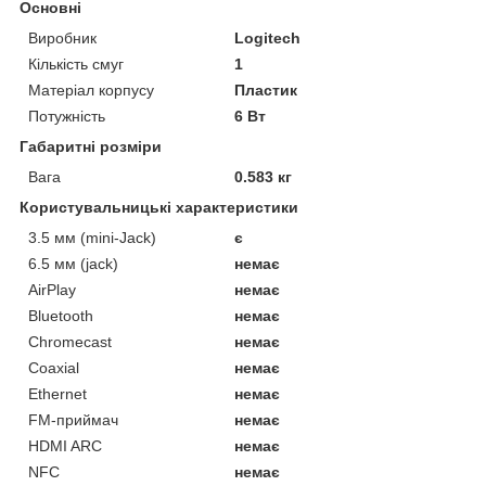
Основні
Виробник
Logitech
Кількість смуг
1
Матеріал корпусу
Пластик
Потужність
6 Вт
Габаритні розміри
Вага
0.583 кг
Користувальницькі характеристики
3.5 мм (mini-Jack)
є
6.5 мм (jack)
немає
AirPlay
немає
Bluetooth
немає
Chromecast
немає
Coaxial
немає
Ethernet
немає
FM-приймач
немає
HDMI ARC
немає
NFC
немає