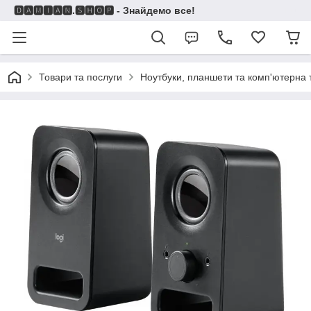
🅳🅰🅼🅸🅰🅽.🆂🅷🅾🅿 - Знайдемо все!
Товари та послуги
Ноутбуки, планшети та комп'ютерна 