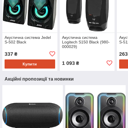
Акустична система Jedel
Акустична система
Акус
S-502 Black
Logitech S150 Black (980-
S-51
000029)
337
263
₴
1 093
₴
Купити
Акційні пропозиції та новинки