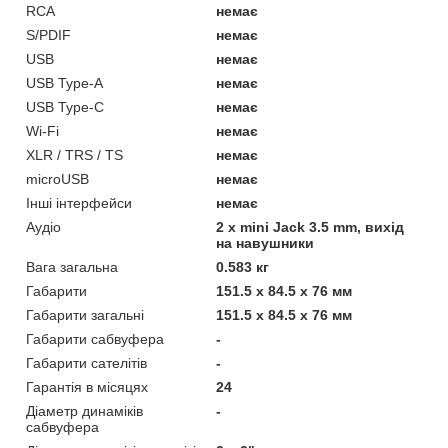
RCA
немає
S/PDIF
немає
USB
немає
USB Type-A
немає
USB Type-C
немає
Wi-Fi
немає
XLR / TRS / TS
немає
microUSB
немає
Інші інтерфейси
немає
Аудіо
2 x mini Jack 3.5 mm, вихід
на навушники
Вага загальна
0.583 кг
Габарити
151.5 х 84.5 x 76 мм
Габарити загальні
151.5 х 84.5 x 76 мм
Габарити сабвуфера
-
Габарити сателітів
-
Гарантія в місяцях
24
Діаметр динаміків
-
сабвуфера