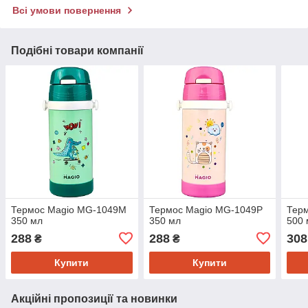
Всі умови повернення
Подібні товари компанії
Термос Magio MG-1049M
Термос Magio MG-1049P
Тер
350 мл
350 мл
500 
288
288
308
₴
₴
Купити
Купити
Акційні пропозиції та новинки