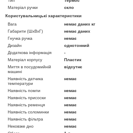
Тип
Термос
Матеріал ручки
скло
Користувальницькі характеристики
Вага
немає даних кг
Габарити (ШхВхГ)
немає даних
Гнучка ручка
немає
Дизайн
однотонний
Додаткова інформація
-
Матеріал корпусу
Пластик
Миття в посудомийній
відсутнє
машині
Наявність датчика
немає
температури
Наявність помпи
немає
Наявність присоски
немає
Наявність ременця
немає
Наявність соломинки
немає
Наявність фільтра
немає
Нековзке дно
немає