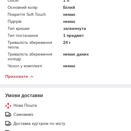
Обсяг
1 л
Основний колір
Білий
Покриття Soft Touch
немає
Підігрів
немає
Тип кришки
загвинчута
Тип постачання
1 предмет
Тривалість збереження
24 г
тепла
Тривалість збереження
немає даних
холоду
Чохол у комплекті
немає
Приховати
Умови доставки
Нова Пошта
Самовивіз
Доставка кур'єром по місту