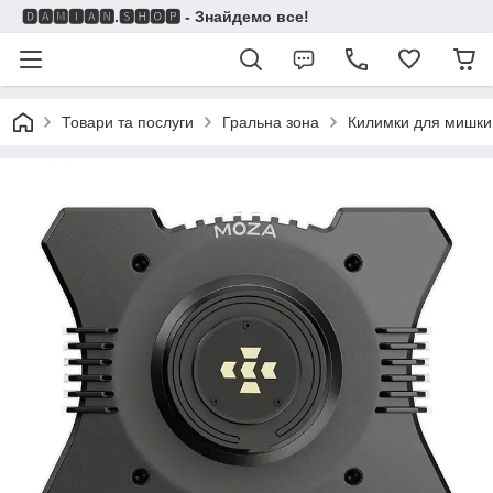
🅳🅰🅼🅸🅰🅽.🆂🅷🅾🅿 - Знайдемо все!
Товари та послуги
Гральна зона
Килимки для мишки