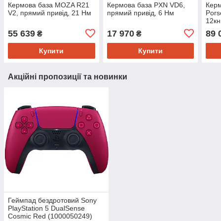
Кермова база MOZA R21
Кермова база PXN VD6,
Кер
V2, прямий привід, 21 Нм
прямий привід, 6 Нм
Pors
12кн
RGB
55 639
17 970
89 
₴
₴
Купити
Купити
Акційні пропозиції та новинки
Геймпад бездротовий Sony
PlayStation 5 DualSense
Cosmic Red (1000050249)